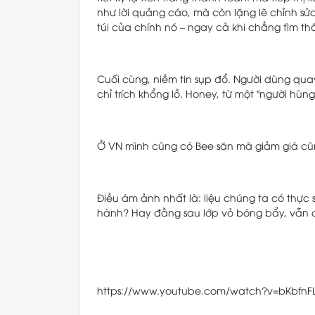
như lời quảng cáo, mà còn lặng lẽ chỉnh sử
túi của chính nó – ngay cả khi chẳng tìm t
Cuối cùng, niềm tin sụp đổ. Người dùng quay
chỉ trích khổng lồ. Honey, từ một "người hùng
Ở VN mình cũng có Bee săn mã giảm giá cũn
Điều ám ảnh nhất là: liệu chúng ta có thực
hành? Hay đằng sau lớp vỏ bóng bẩy, vẫn 
https://www.youtube.com/watch?v=bKbfnF