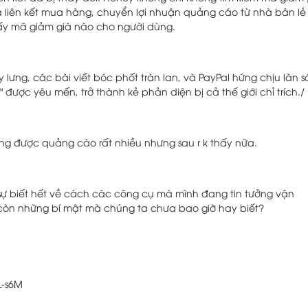
a liên kết mua hàng, chuyển lợi nhuận quảng cáo từ nhà bán lẻ
hấy mã giảm giá nào cho người dùng.
 lưng, các bài viết bóc phốt tràn lan, và PayPal hứng chịu làn 
" được yêu mến, trở thành kẻ phản diện bị cả thế giới chỉ trích./
g được quảng cáo rất nhiều nhưng sau r k thấy nữa.
 sự biết hết về cách các công cụ mà mình đang tin tưởng vận
còn những bí mật mà chúng ta chưa bao giờ hay biết?
L-s6M