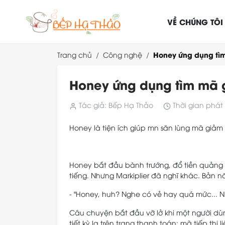
VỀ CHÚNG TÔI
Honey ứng dụng tìm
Trang chủ
Công nghệ
Honey ứng dụng tìm mã g
Tác giả: Bếp Hạ Thảo
Thời gian phát 
Honey là tiện ích giúp mn săn lùng mã giảm gi
Honey bắt đầu bành trướng, đổ tiền quảng c
tiếng. Nhưng Markiplier đã nghĩ khác. Bản 
- "Honey, huh? Nghe có vẻ hay quá mức... 
Câu chuyện bắt đầu vỡ lở khi một người dùn
tiết kỳ lạ trên trang thanh toán: mã tiếp thị