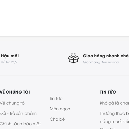
Hậu mãi
Giao hàng nhanh ch
Hỗ trợ 24/7
Giao hàng đến mọi nơi
VỀ CHÚNG TÔI
TIN TỨC
Tin tức
Về chúng tôi
Khô gà lá cha
Món ngon
Đổi - trả sản phẩm
Thưởng thức 
Cho bé
nắng muối kiế
Chính sách bảo mật