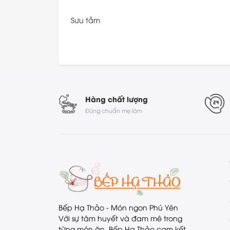
Sưu tầm
Hàng chất lượng
Đúng chuẩn mẹ làm
Bếp Hạ Thảo - Món ngon Phú Yên
Với sự tâm huyết và đam mê trong
từng món ăn, Bếp Hạ Thảo cam kết