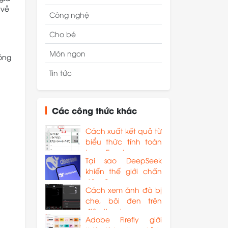
 về
Công nghệ
Cho bé
Món ngon
sóng
Tin tức
Các công thức khác
Cách xuất kết quả từ
biểu thức tính toán
trong Excel
Tại sao DeepSeek
khiến thế giới chấn
động?
Cách xem ảnh đã bị
che, bôi đen trên
điện thoại
Adobe Firefly giới