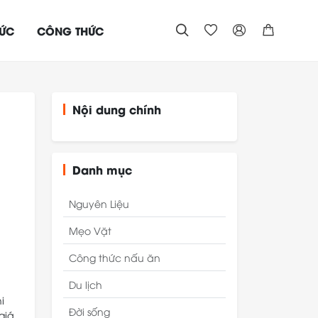
TỨC
CÔNG THỨC




Nội dung chính
Danh mục
Nguyên Liệu
Mẹo Vặt
Công thức nấu ăn
Du lịch
i
Đời sống
giá