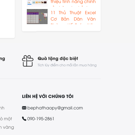
thiệu tính năng chỉnh
sửa hàng loạt ảnh
11 Thủ Thuật Excel
Cơ Bản Dân Văn
Phòng, Kế Toán Nên
Biết
óng
Quà tặng đặc biệt
Tích lũy điểm cho mỗi lần mua hàng
LIÊN HỆ VỚI CHÚNG TÔI
nh
bephathaopy@gmail.com
bò một
090-195-2861
n vàng