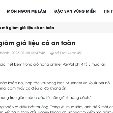
MÓN NGON MẸ LÀM
ĐẶC SẢN VÙNG MIỀN
TIN 
 mã giảm giá liệu có an toàn
iảm giá liệu có an toàn
hành: 2025-01-08 00:47:48
Số lượt xem: 451
á, tiết kiệm trong giỏ hàng online. PayPal chi 4 tỷ $ mua lại.
áo khắp nơi, hợp tác với hàng loạt influencer và YouTuber nổi
năng cảm thấy có điều gì đó không ổn.
Nhưng trực giác mách bảo tôi nên giữ khoảng cách."
g nhận ra điều bất thường. Trong khi mua sắm, anh để ý một ch
 liên kết đã bị thay đổi. Honey không chỉ Không tìm kiếm mã giảm 