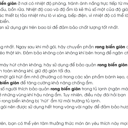
iển giòn
ở nơi có nhiệt độ phòng, tránh ánh nắng trực tiếp từ m
ấu, bồn rửa. Nhiệt độ cao và độ ẩm là kẻ thù số một của độ giò
thiết bị tỏa nhiệt như lò vi sóng, bếp điện, vì nhiệt độ có thể 
biển.
n sử dụng ghi trên bao bì để đảm bảo chất lượng tốt nhất.
rong biển giòn
ng nhất. Ngay sau khi mở gói, hãy chuyển phần
 kéo thật kín. Đảm bảo không còn không khí bên trong để ngăn 
rong biển giòn
máy hút chân không, hãy sử dụng để bảo quản
toàn không khí, giữ độ giòn tối đa.
một gói hút ẩm nhỏ (thường có trong các sản phẩm bánh kẹo, 
biển giòn
để tăng cường khả năng chống ẩm.
rong biển giòn
số người thích bảo quản
trong tủ lạnh (ngăn má
 ở những vùng khí hậu nóng ẩm. Tuy nhiên, điều này đòi hỏi bạn
rong biển không bị 'hút' ẩm từ môi trường tủ lạnh.
gói nên được sử dụng hết trong vòng vài ngày để đảm bảo hư
rên, bạn có thể yên tâm thưởng thức món ăn yêu thích này mọi