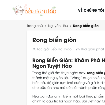
VỀ CHÚNG TÔI
Rong biển giòn
Trang chủ
Nguyên Liệu
Rong biển giòn
Tác giả: Bếp Hạ Thảo
Thời gian phát 
Rong Biển Giòn: Khám Phá 
Ngon Tuyệt Hảo
rong biển 
Trong thế giới ẩm thực ngày nay,
thành một nguyên liệu “vàng” được nhiều n
biển cả, độ giòn rụm khó cưỡng và giá trị 
cho bữa ăn nhẹ mà còn là thành phần sáng
Nếu bạn đang tìm kiếm một loại thực phẩm 
chính là câu trả lời hoàn hảo. Bài viết này t