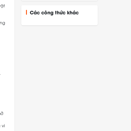
vặt
Các công thức khác
ông
t
mở
 vi