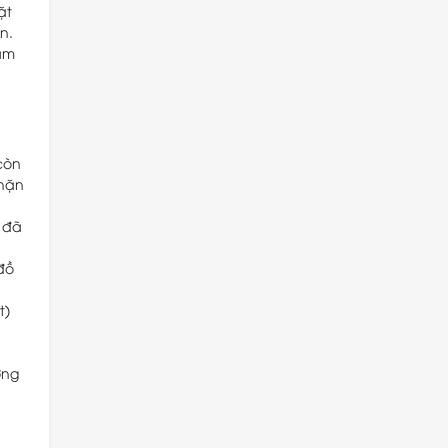
ặt
n.
làm
còn
chặn
đã
đồ
t)
ơng