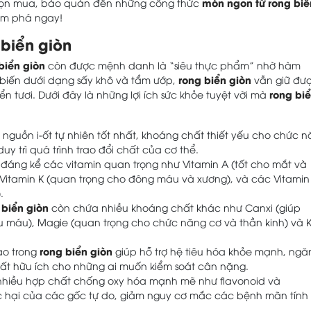
món ngon từ rong biể
 chọn mua, bảo quản đến những công thức
ám phá ngay!
 biển giòn
biển giòn
còn được mệnh danh là “siêu thực phẩm” nhờ hàm
rong biển giòn
biến dưới dạng sấy khô và tẩm ướp,
vẫn giữ đư
rong bi
n tươi. Dưới đây là những lợi ích sức khỏe tuyệt vời mà
nguồn i-ốt tự nhiên tốt nhất, khoáng chất thiết yếu cho chức 
y trì quá trình trao đổi chất của cơ thể.
áng kể các vitamin quan trọng như Vitamin A (tốt cho mắt và
 Vitamin K (quan trọng cho đông máu và xương), và các Vitamin
.
 biển giòn
còn chứa nhiều khoáng chất khác như Canxi (giúp
u máu), Magie (quan trọng cho chức năng cơ và thần kinh) và
rong biển giòn
ao trong
giúp hỗ trợ hệ tiêu hóa khỏe mạnh, ngă
rất hữu ích cho những ai muốn kiểm soát cân nặng.
hiều hợp chất chống oxy hóa mạnh mẽ như flavonoid và
ác hại của các gốc tự do, giảm nguy cơ mắc các bệnh mãn tính