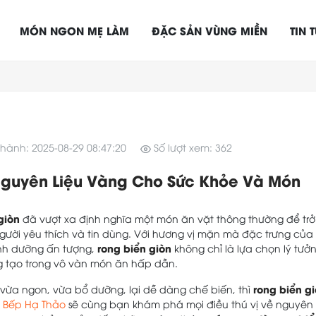
MÓN NGON MẸ LÀM
ĐẶC SẢN VÙNG MIỀN
TIN 
hành: 2025-08-29 08:47:20
Số lượt xem: 362
Nguyên Liệu Vàng Cho Sức Khỏe Và Món
giòn
đã vượt xa định nghĩa một món ăn vặt thông thường để trở
gười yêu thích và tin dùng. Với hương vị mặn mà đặc trưng của
rong biển giòn
dinh dưỡng ấn tượng,
không chỉ là lựa chọn lý tưở
 tạo trong vô vàn món ăn hấp dẫn.
rong biển g
vừa ngon, vừa bổ dưỡng, lại dễ dàng chế biến, thì
ừ
Bếp Hạ Thảo
sẽ cùng bạn khám phá mọi điều thú vị về nguyên 