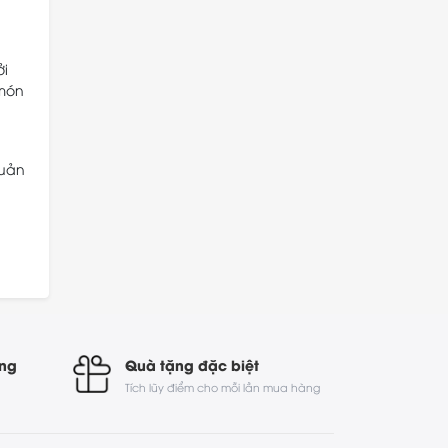
ởi
 món
quản
óng
Quà tặng đặc biệt
Tích lũy điểm cho mỗi lần mua hàng