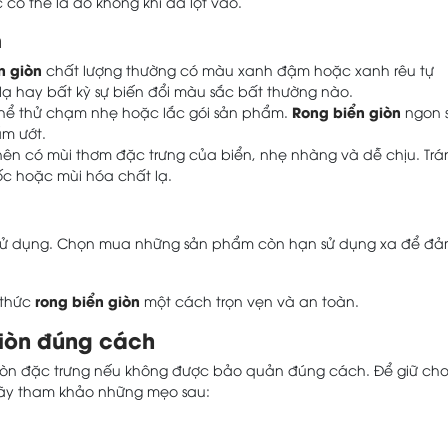
 có thể là do không khí đã lọt vào.
n
n giòn
chất lượng thường có màu xanh đậm hoặc xanh rêu tự
lạ hay bất kỳ sự biến đổi màu sắc bất thường nào.
Rong biển giòn
hể thử chạm nhẹ hoặc lắc gói sản phẩm.
ngon 
ẩm ướt.
ên có mùi thơm đặc trưng của biển, nhẹ nhàng và dễ chịu. Trá
c hoặc mùi hóa chất lạ.
n sử dụng. Chọn mua những sản phẩm còn hạn sử dụng xa để đ
rong biển giòn
 thức
một cách trọn vẹn và an toàn.
iòn đúng cách
giòn đặc trưng nếu không được bảo quản đúng cách. Để giữ ch
ãy tham khảo những mẹo sau: