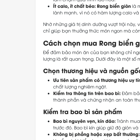
Ít calo, ít chất béo:
Rong biển giòn
là 
lành mạnh, vì nó có hàm lượng calo và 
Nhờ những giá trị dinh dưỡng vượt trội này, 
chỉ giúp bạn thưởng thức món ngon mà còn
Cách chọn mua Rong biển g
Để đảm bảo món ăn của bạn không chỉ ngo
lượng là rất quan trọng. Dưới đây là một s
Chọn thương hiệu và nguồn gốc
Ưu tiên sản phẩm có thương hiệu uy tí
chất lượng nghiêm ngặt.
Kiểm tra thông tin trên bao bì:
Đảm bảo 
thành phần và chứng nhận an toàn th
Kiểm tra bao bì sản phẩm
Bao bì nguyên vẹn, kín đáo:
Tránh mua
trước đó. Bao bì kín giúp giữ độ giòn 
Không bị phồng hoặc xẹp bất thường: