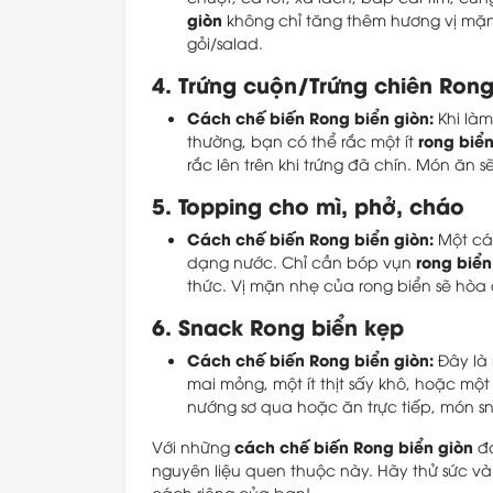
giòn
không chỉ tăng thêm hương vị mặn
gỏi/salad.
4. Trứng cuộn/Trứng chiên Rong
Cách chế biến Rong biển giòn:
Khi làm
rong biển
thường, bạn có thể rắc một ít
rắc lên trên khi trứng đã chín. Món ăn
5. Topping cho mì, phở, cháo
Cách chế biến Rong biển giòn:
Một các
rong biển
dạng nước. Chỉ cần bóp vụn
thức. Vị mặn nhẹ của rong biển sẽ hòa
6. Snack Rong biển kẹp
Cách chế biến Rong biển giòn:
Đây là 
mai mỏng, một ít thịt sấy khô, hoặc mộ
nướng sơ qua hoặc ăn trực tiếp, món sn
cách chế biến Rong biển giòn
Với những
đa
nguyên liệu quen thuộc này. Hãy thử sức 
cách riêng của bạn!