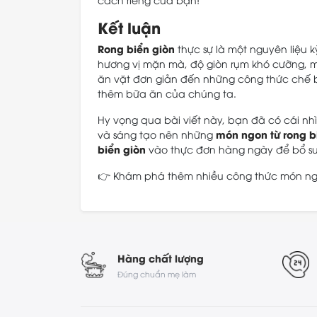
Kết luận
Rong biển giòn
thực sự là một nguyên liệu k
hương vị mặn mà, độ giòn rụm khó cưỡng, mà
ăn vặt đơn giản đến những công thức chế 
thêm bữa ăn của chúng ta.
Hy vọng qua bài viết này, bạn đã có cái nh
món ngon từ rong b
và sáng tạo nên những
biển giòn
vào thực đơn hàng ngày để bổ su
👉 Khám phá thêm nhiều công thức món ng
Hàng chất lượng
Đúng chuẩn mẹ làm