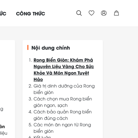
TỨC
CÔNG THỨC




Nội dung chính
Rong Biển Giòn: Khám Phá
Nguyên Liệu Vàng Cho Sức
Khỏe Và Món Ngon Tuyệt
Hảo
Giá trị dinh dưỡng của Rong
biển giòn
Cách chọn mua Rong biển
giòn ngon, sạch
ng
Cách bảo quản Rong biển
Chọn thương hiệu và
giòn đúng cách
nguồn gốc rõ ràng
Các món ăn ngon từ Rong
Kiểm tra bao bì sản phẩm
Đối với gói rong biển chưa
iòn
biển giòn
Quan sát màu sắc và cảm
mở
liệu
Kết luận
quan
Đối với gói rong biển đã
1. Snack Rong biển giòn