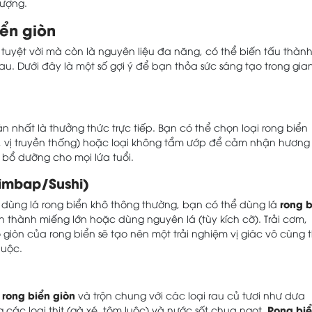
lượng.
ển giòn
tuyệt vời mà còn là nguyên liệu đa năng, có thể biến tấu thàn
u. Dưới đây là một số gợi ý để bạn thỏa sức sáng tạo trong gia
n nhất là thưởng thức trực tiếp. Bạn có thể chọn loại rong biển
y, vị truyền thống) hoặc loại không tẩm ướp để cảm nhận hương 
 bổ dưỡng cho mọi lứa tuổi.
imbap/Sushi)
rong b
 dùng lá rong biển khô thông thường, bạn có thể dùng lá
 thành miếng lớn hoặc dùng nguyên lá (tùy kích cỡ). Trải cơm,
Độ giòn của rong biển sẽ tạo nên một trải nghiệm vị giác vô cùng 
huộc.
rong biển giòn
ỏ
và trộn chung với các loại rau củ tươi như dưa
Rong bi
g các loại thịt (gà xé, tôm luộc) và nước sốt chua ngọt.