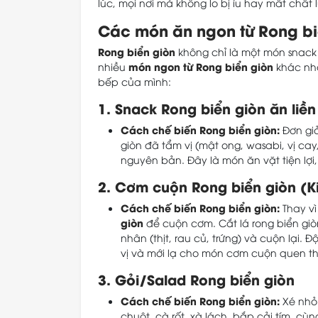
lúc, mọi nơi mà không lo bị ỉu hay mất chất 
Các món ăn ngon từ Rong bi
Rong biển giòn
không chỉ là một món snack 
món ngon từ Rong biển giòn
nhiều
khác nha
bếp của mình:
1. Snack Rong biển giòn ăn liền
Cách chế biến Rong biển giòn:
Đơn giả
giòn đã tẩm vị (mật ong, wasabi, vị ca
nguyên bản. Đây là món ăn vặt tiện lợi,
2. Cơm cuộn Rong biển giòn (K
Cách chế biến Rong biển giòn:
Thay vì
giòn
để cuộn cơm. Cắt lá rong biển giòn
nhân (thịt, rau củ, trứng) và cuộn lại. 
vị và mới lạ cho món cơm cuộn quen t
3. Gỏi/Salad Rong biển giòn
Cách chế biến Rong biển giòn:
Xé nh
chuột, cà rốt, xà lách, bắp cải tím, cùn