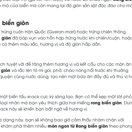
 mà của biển mà còn mang lại độ giòn sần sật độc đáo cho m
 biển giòn
 trứng cuộn Hàn Quốc (Gyeran-mari) hoặc trứng chiên thông
 giòn
đã bóp vụn vào hỗn hợp trứng trước khi chiên/cuộn, hoặ
 sẽ có thêm màu sắc, hương vị và độ giòn hấp dẫn.
h tuyệt vời để tăng thêm hương vị và kết cấu cho các món ăn
 giòn
và rắc lên tô mì gói, phở, cháo nóng hổi trước khi thưởng
 quyện cùng nước dùng, tạo nên một bữa ăn đầy đủ và thú vị h
một biến tấu snack cực kỳ sáng tạo. Bạn có thể kẹp một lát phô
rong biển giòn
t loại nhân mà bạn yêu thích giữa hai miếng
. Dù
ack này sẽ khiến bạn bất ngờ về hương vị.
 dạng này, bạn sẽ không bao giờ cảm thấy nhàm chán với
món ngon từ Rong biển giòn
và khám phá thêm nhiều
theo phon