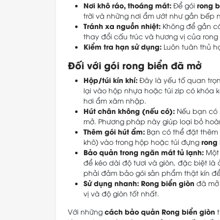
Nơi khô ráo, thoáng mát:
rong b
Để gói
trời và những nơi ẩm ướt như gần bếp n
Tránh xa nguồn nhiệt:
Không để gần các 
thay đổi cấu trúc và hương vị của rong 
Kiểm tra hạn sử dụng:
Luôn tuân thủ hạ
Đối với gói rong biển đã mở
Hộp/túi kín khí:
Đây là yếu tố quan trọ
lại vào hộp nhựa hoặc túi zip có khóa
hơi ẩm xâm nhập.
Hút chân không (nếu có):
Nếu bạn có 
mở. Phương pháp này giúp loại bỏ hoàn 
Thêm gói hút ẩm:
Bạn có thể đặt thêm 
rong 
khô) vào trong hộp hoặc túi đựng
Bảo quản trong ngăn mát tủ lạnh:
Một 
để kéo dài độ tươi và giòn, đặc biệt là
phải đảm bảo gói sản phẩm thật kín để 
Sử dụng nhanh:
Rong biển giòn
đã mở 
vị và độ giòn tốt nhất.
cách bảo quản Rong biển giòn
Với những
t