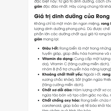
đặc biệt này: từ giá trị dinh dưỡng, cách
giòn
độc đáo nhất. Hãy cùng chúng tôi kh
Giá trị dinh dưỡng của Rong
rong 
Không chỉ là một món ăn ngon miệng,
lượng dinh dưỡng phong phú. Dù được chế 
phần lớn các dưỡng chất quý giá từ rong biể
giòn
mang lại:
Giàu I-ốt:
Rong biển là một trong những 
tuyến giáp, giúp điều hòa hormone và du
Vitamin đa dạng:
Cung cấp một lượng đ
da), Vitamin C (tăng cường miễn dịch),
nhóm B (hỗ trợ chuyển hóa năng lượng)
Khoáng chất thiết yếu:
rong
Ngoài i-ốt,
xương chắc khỏe), Sắt (ngăn ngừa thiế
(tăng cường miễn dịch).
Chất xơ dồi dào:
Hàm lượng chất xơ c
ngừa táo bón và tạo cảm giác no lâu, 
Chất chống oxy hóa:
Rong biển chứa n
carotenoid, giúp bảo vệ tế bào khỏi t
làm chậm quá trình lão hóa.