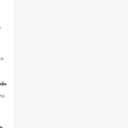
h
n
vị
iển
thú
ển