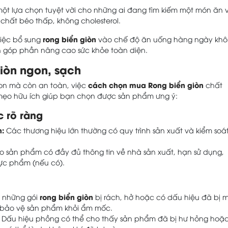
một lựa chọn tuyệt vời cho những ai đang tìm kiếm một món ăn 
chất béo thấp, không cholesterol.
rong biển giòn
việc bổ sung
vào chế độ ăn uống hàng ngày kh
 góp phần nâng cao sức khỏe toàn diện.
iòn ngon, sạch
cách chọn mua Rong biển giòn
n mà còn an toàn, việc
chất
ố mẹo hữu ích giúp bạn chọn được sản phẩm ưng ý:
 rõ ràng
n:
Các thương hiệu lớn thường có quy trình sản xuất và kiểm soá
sản phẩm có đầy đủ thông tin về nhà sản xuất, hạn sử dụng,
ực phẩm (nếu có).
rong biển giòn
 những gói
bị rách, hở hoặc có dấu hiệu đã bị 
và bảo vệ sản phẩm khỏi ẩm mốc.
Dấu hiệu phồng có thể cho thấy sản phẩm đã bị hư hỏng hoặc