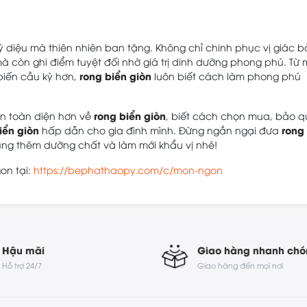
ỳ diệu mà thiên nhiên ban tặng. Không chỉ chinh phục vị giác b
 còn ghi điểm tuyệt đối nhờ giá trị dinh dưỡng phong phú. Từ
rong biển giòn
biến cầu kỳ hơn,
luôn biết cách làm phong phú
rong biển giòn
ìn toàn diện hơn về
, biết cách chọn mua, bảo 
iển giòn
rong
hấp dẫn cho gia đình mình. Đừng ngần ngại đưa
ng thêm dưỡng chất và làm mới khẩu vị nhé!
on tại:
https://bephathaopy.com/c/mon-ngon
Hậu mãi
Giao hàng nhanh ch
Hỗ trợ 24/7
Giao hàng đến mọi nơi