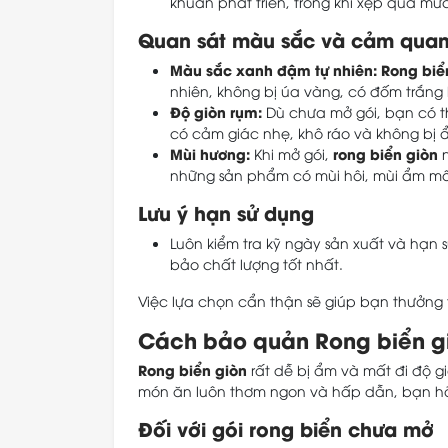
khuẩn phát triển, trong khi xẹp quá mức
Quan sát màu sắc và cảm qua
Màu sắc xanh đậm tự nhiên:
Rong biể
nhiên, không bị úa vàng, có đốm trắng 
Độ giòn rụm:
Dù chưa mở gói, bạn có t
có cảm giác nhẹ, khô ráo và không bị 
Mùi hương:
rong biển giòn
Khi mở gói,
n
những sản phẩm có mùi hôi, mùi ẩm mố
Lưu ý hạn sử dụng
Luôn kiểm tra kỹ ngày sản xuất và hạ
bảo chất lượng tốt nhất.
Việc lựa chọn cẩn thận sẽ giúp bạn thưởng
Cách bảo quản Rong biển g
Rong biển giòn
rất dễ bị ẩm và mất đi độ 
món ăn luôn thơm ngon và hấp dẫn, bạn h
Đối với gói rong biển chưa mở