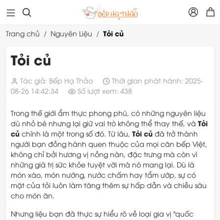



Tỏi củ
Trang chủ
Nguyên Liệu
Tỏi củ
Tác giả: Bếp Hạ Thảo
Thời gian phát hành: 2025-
08-26 14:42:34
Số lượt xem: 438
Trong thế giới ẩm thực phong phú, có những nguyên liệu
Tỏi
dù nhỏ bé nhưng lại giữ vai trò không thể thay thế, và
củ
Tỏi củ
chính là một trong số đó. Từ lâu,
đã trở thành
người bạn đồng hành quen thuộc của mọi căn bếp Việt,
không chỉ bởi hương vị nồng nàn, đặc trưng mà còn vì
những giá trị sức khỏe tuyệt vời mà nó mang lại. Dù là
món xào, món nướng, nước chấm hay tẩm ướp, sự có
mặt của tỏi luôn làm tăng thêm sự hấp dẫn và chiều sâu
cho món ăn.
Nhưng liệu bạn đã thực sự hiểu rõ về loại gia vị "quốc