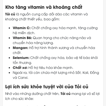
Kho tàng vitamin và khoáng chất
Tỏi củ
là nguồn cung cấp dồi dào các vitamin và
khoáng chất thiết yếu, bao gồm:
Vitamin C:
Chất chống oxy hóa mạnh, tăng cường
hệ miễn dịch.
Vitamin B6:
Quan trọng cho chức năng não và
chuyển hóa năng lượng.
Mangan:
Hỗ trợ hình thành xương và chuyển hóa
chất.
Selenium:
Chất chống oxy hóa, bảo vệ tế bào khỏi
tổn thương.
Chất xơ:
Hỗ trợ tiêu hóa khỏe mạnh.
Ngoài ra, tỏi còn chứa một lượng nhỏ Sắt, Kali, Đồng
và Canxi.
Lợi ích sức khỏe tuyệt vời của Tỏi củ
Tỏi củ
Nhờ vào những dưỡng chất trên,
mang lại vô số lợi
ích cho sức khỏe: