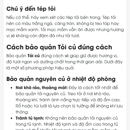
Chú ý đến tép tỏi
Nếu có thể, hãy xem xét các tép tỏi bên trong. Tép tỏi
nên có màu trắng ngà, căng tròn, không bị teo tóp hay
mọc mầm xanh. Tỏi mọc mầm vẫn ăn được nhưng hương
vị sẽ không còn đậm đà như tỏi tươi.
Cách bảo quản Tỏi củ đúng cách
Tỏi củ
Bảo quản
đúng cách sẽ giúp giữ được hương vị,
độ tươi ngon và dưỡng chất trong thời gian dài. Dưới đây
là một số phương pháp hiệu quả:
Bảo quản nguyên củ ở nhiệt độ phòng
Nơi khô ráo, thoáng mát:
Đây là cách tốt nhất để
bảo quản tỏi nguyên củ. Treo tỏi ở nơi khô ráo,
thoáng khí, tránh ánh nắng trực tiếp và độ ẩm cao.
Rổ hoặc túi lưới là lựa chọn lý tưởng để không khí lưu
thông.
Tránh tủ lạnh:
Không nên bảo quản tỏi nguyên củ
trong tủ lạnh. Nhiệt độ lạnh và độ ẩm cao trong tủ
lạnh có thể khiến tỏi nhanh bị mọc mầm, mềm và