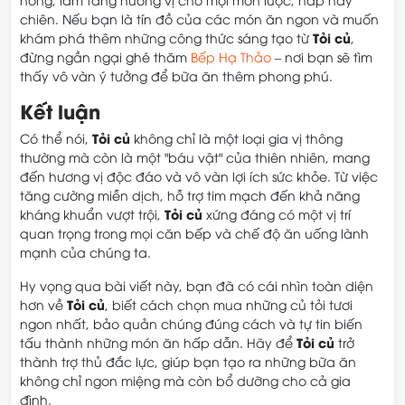
chiên. Nếu bạn là tín đồ của các món ăn ngon và muốn
Tỏi củ
khám phá thêm những công thức sáng tạo từ
,
đừng ngần ngại ghé thăm
Bếp Hạ Thảo
– nơi bạn sẽ tìm
thấy vô vàn ý tưởng để bữa ăn thêm phong phú.
Kết luận
Tỏi củ
Có thể nói,
không chỉ là một loại gia vị thông
thường mà còn là một "báu vật" của thiên nhiên, mang
đến hương vị độc đáo và vô vàn lợi ích sức khỏe. Từ việc
tăng cường miễn dịch, hỗ trợ tim mạch đến khả năng
Tỏi củ
kháng khuẩn vượt trội,
xứng đáng có một vị trí
quan trọng trong mọi căn bếp và chế độ ăn uống lành
mạnh của chúng ta.
Hy vọng qua bài viết này, bạn đã có cái nhìn toàn diện
Tỏi củ
hơn về
, biết cách chọn mua những củ tỏi tươi
ngon nhất, bảo quản chúng đúng cách và tự tin biến
Tỏi củ
tấu thành những món ăn hấp dẫn. Hãy để
trở
thành trợ thủ đắc lực, giúp bạn tạo ra những bữa ăn
không chỉ ngon miệng mà còn bổ dưỡng cho cả gia
đình.