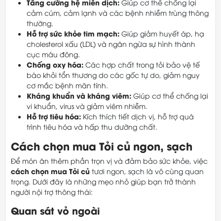
Tăng cường hệ miễn dịch:
Giúp cơ thể chống lại
cảm cúm, cảm lạnh và các bệnh nhiễm trùng thông
thường.
Hỗ trợ sức khỏe tim mạch:
Giúp giảm huyết áp, hạ
cholesterol xấu (LDL) và ngăn ngừa sự hình thành
cục máu đông.
Chống oxy hóa:
Các hợp chất trong tỏi bảo vệ tế
bào khỏi tổn thương do các gốc tự do, giảm nguy
cơ mắc bệnh mãn tính.
Kháng khuẩn và kháng viêm:
Giúp cơ thể chống lại
vi khuẩn, virus và giảm viêm nhiễm.
Hỗ trợ tiêu hóa:
Kích thích tiết dịch vị, hỗ trợ quá
trình tiêu hóa và hấp thu dưỡng chất.
Cách chọn mua Tỏi củ ngon, sạch
Để món ăn thêm phần trọn vị và đảm bảo sức khỏe, việc
cách chọn mua Tỏi củ
tươi ngon, sạch là vô cùng quan
trọng. Dưới đây là những mẹo nhỏ giúp bạn trở thành
người nội trợ thông thái:
Quan sát vỏ ngoài