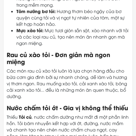
trong mềm mọng.
Tôm nướng bơ tỏi:
Hương thơm béo ngậy của bơ
quyện cùng tỏi và vị ngọt tự nhiên của tôm, một sự
kết hợp hoàn hảo.
Mực xào tỏi:
Mực tươi giòn sần sật, xào nhanh với tỏi
và các loại rau củ, tạo nên món ăn nhanh gọn mà
ngon miệng.
Rau củ xào tỏi - Đơn giản mà ngon
miệng
Các món rau củ xào tỏi luôn là lựa chọn hàng đầu cho
bữa cơm gia đình bởi sự nhanh chóng, dễ làm và hương
vị thơm ngon. Rau muống xào tỏi, cải xanh xào tỏi, bông
cải xanh xào tỏi... đều là những món ăn quen thuộc, bổ
dưỡng.
Nước chấm tỏi ớt - Gia vị không thể thiếu
Tỏi củ
Thiếu
, nước chấm dường như mất đi một phần linh
hồn. Tỏi băm nhuyễn kết hợp với ớt, đường, nước mắm
và chanh tạo nên chén nước chấm chua ngọt, cay
nồng, làm tăng hương vị cho mọi món luộc, hấp hay