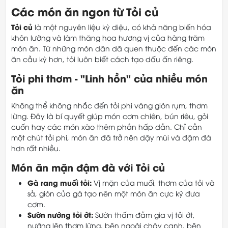
Các món ăn ngon từ Tỏi củ
Tỏi củ
là một nguyên liệu kỳ diệu, có khả năng biến hóa
khôn lường và làm thăng hoa hương vị của hàng trăm
món ăn. Từ những món dân dã quen thuộc đến các món
ăn cầu kỳ hơn, tỏi luôn biết cách tạo dấu ấn riêng.
Tỏi phi thơm - "Linh hồn" của nhiều món
ăn
Không thể không nhắc đến tỏi phi vàng giòn rụm, thơm
lừng. Đây là bí quyết giúp món cơm chiên, bún riêu, gỏi
cuốn hay các món xào thêm phần hấp dẫn. Chỉ cần
một chút tỏi phi, món ăn đã trở nên dậy mùi và đậm đà
hơn rất nhiều.
Món ăn mặn đậm đà với Tỏi củ
Gà rang muối tỏi:
Vị mặn của muối, thơm của tỏi và
sả, giòn của gà tạo nên một món ăn cực kỳ đưa
cơm.
Sườn nướng tỏi ớt:
Sườn thấm đẫm gia vị tỏi ớt,
nướng lên thơm lừng, bên ngoài cháy cạnh, bên