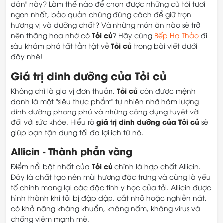
dân" này? Làm thế nào để chọn được những củ tỏi tươi
ngon nhất, bảo quản chúng đúng cách để giữ trọn
hương vị và dưỡng chất? Và những món ăn nào sẽ trở
Tỏi củ
nên thăng hoa nhờ có
? Hãy cùng
Bếp Hạ Thảo
đi
Tỏi củ
sâu khám phá tất tần tật về
trong bài viết dưới
đây nhé!
Giá trị dinh dưỡng của Tỏi củ
Tỏi củ
Không chỉ là gia vị đơn thuần,
còn được mệnh
danh là một "siêu thực phẩm" tự nhiên nhờ hàm lượng
dinh dưỡng phong phú và những công dụng tuyệt vời
giá trị dinh dưỡng của Tỏi củ
đối với sức khỏe. Hiểu rõ
sẽ
giúp bạn tận dụng tối đa lợi ích từ nó.
Allicin - Thành phần vàng
Tỏi củ
Điểm nổi bật nhất của
chính là hợp chất Allicin.
Đây là chất tạo nên mùi hương đặc trưng và cũng là yếu
tố chính mang lại các đặc tính y học của tỏi. Allicin được
hình thành khi tỏi bị đập dập, cắt nhỏ hoặc nghiền nát,
có khả năng kháng khuẩn, kháng nấm, kháng virus và
chống viêm mạnh mẽ.