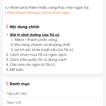
👉 Khám phá thêm nhiều công thức món ngon tại:
https://bephathaopy.com/c/mon-ngon
Nội dung chính
Giá trị dinh dưỡng của Tỏi củ
Allicin - Thành phần vàng
Kho tàng vitamin và khoáng chất
Lợi ích sức khỏe tuyệt vời của Tỏi củ
Cách chọn mua Tỏi củ ngon, sạch
Cách bảo quản Tỏi củ đúng cách
Quan sát vỏ ngoài
Các món ăn ngon từ Tỏi củ
Kiểm tra độ chắc và nặng
Bảo quản nguyên củ ở nhiệt độ phòng
Kết luận
Cảm nhận mùi hương
Bảo quản tỏi đã bóc vỏ hoặc băm nhuyễn
Tỏi phi thơm - "Linh hồn" của nhiều món ăn
Chú ý đến tép tỏi
Bảo quản tỏi ngâm
Món ăn mặn đậm đà với Tỏi củ
Rau củ xào tỏi - Đơn giản mà ngon miệng
Danh mục
Nước chấm tỏi ớt - Gia vị không thể thiếu
Nguyên Liệu
Mẹo Vặt