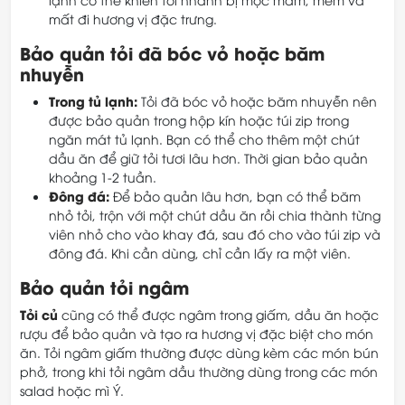
mất đi hương vị đặc trưng.
Bảo quản tỏi đã bóc vỏ hoặc băm
nhuyễn
Trong tủ lạnh:
Tỏi đã bóc vỏ hoặc băm nhuyễn nên
được bảo quản trong hộp kín hoặc túi zip trong
ngăn mát tủ lạnh. Bạn có thể cho thêm một chút
dầu ăn để giữ tỏi tươi lâu hơn. Thời gian bảo quản
khoảng 1-2 tuần.
Đông đá:
Để bảo quản lâu hơn, bạn có thể băm
nhỏ tỏi, trộn với một chút dầu ăn rồi chia thành từng
viên nhỏ cho vào khay đá, sau đó cho vào túi zip và
đông đá. Khi cần dùng, chỉ cần lấy ra một viên.
Bảo quản tỏi ngâm
Tỏi củ
cũng có thể được ngâm trong giấm, dầu ăn hoặc
rượu để bảo quản và tạo ra hương vị đặc biệt cho món
ăn. Tỏi ngâm giấm thường được dùng kèm các món bún
phở, trong khi tỏi ngâm dầu thường dùng trong các món
salad hoặc mì Ý.