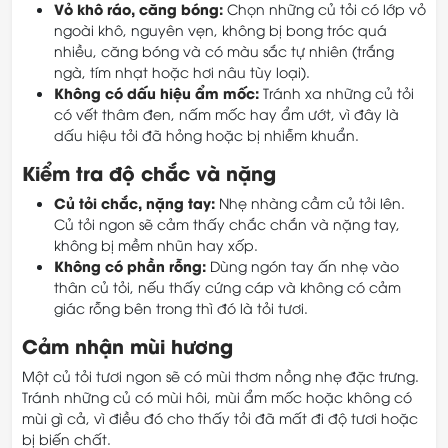
Vỏ khô ráo, căng bóng:
Chọn những củ tỏi có lớp vỏ
ngoài khô, nguyên vẹn, không bị bong tróc quá
nhiều, căng bóng và có màu sắc tự nhiên (trắng
ngà, tím nhạt hoặc hơi nâu tùy loại).
Không có dấu hiệu ẩm mốc:
Tránh xa những củ tỏi
có vết thâm đen, nấm mốc hay ẩm ướt, vì đây là
dấu hiệu tỏi đã hỏng hoặc bị nhiễm khuẩn.
Kiểm tra độ chắc và nặng
Củ tỏi chắc, nặng tay:
Nhẹ nhàng cầm củ tỏi lên.
Củ tỏi ngon sẽ cảm thấy chắc chắn và nặng tay,
không bị mềm nhũn hay xốp.
Không có phần rỗng:
Dùng ngón tay ấn nhẹ vào
thân củ tỏi, nếu thấy cứng cáp và không có cảm
giác rỗng bên trong thì đó là tỏi tươi.
Cảm nhận mùi hương
Một củ tỏi tươi ngon sẽ có mùi thơm nồng nhẹ đặc trưng.
Tránh những củ có mùi hôi, mùi ẩm mốc hoặc không có
mùi gì cả, vì điều đó cho thấy tỏi đã mất đi độ tươi hoặc
bị biến chất.