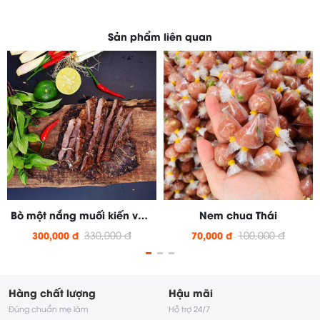
Sản phẩm liên quan
Bò một nắng muối kiến vàng
Nem chua Thái
330,000 đ
100,000 đ
300,000 đ
70,000 đ
Hàng chất lượng
Hậu mãi
Đúng chuẩn mẹ làm
Hỗ trợ 24/7