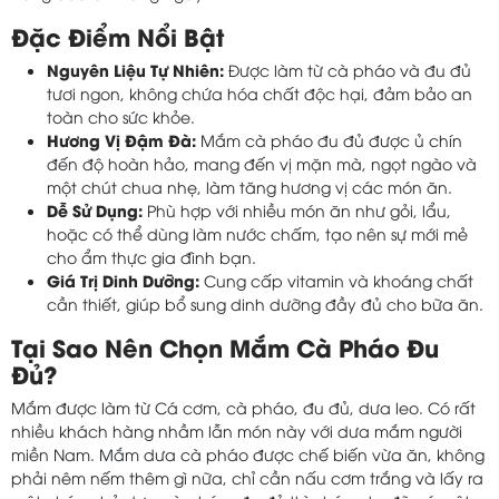
Đặc Điểm Nổi Bật
Nguyên Liệu Tự Nhiên:
Được làm từ cà pháo và đu đủ
tươi ngon, không chứa hóa chất độc hại, đảm bảo an
toàn cho sức khỏe.
Hương Vị Đậm Đà:
Mắm cà pháo đu đủ được ủ chín
đến độ hoàn hảo, mang đến vị mặn mà, ngọt ngào và
một chút chua nhẹ, làm tăng hương vị các món ăn.
Dễ Sử Dụng:
Phù hợp với nhiều món ăn như gỏi, lẩu,
hoặc có thể dùng làm nước chấm, tạo nên sự mới mẻ
cho ẩm thực gia đình bạn.
Giá Trị Dinh Dưỡng:
Cung cấp vitamin và khoáng chất
cần thiết, giúp bổ sung dinh dưỡng đầy đủ cho bữa ăn.
Tại Sao Nên Chọn Mắm Cà Pháo Đu
Đủ?
Mắm được làm từ Cá cơm, cà pháo, đu đủ, dưa leo. Có rất
nhiều khách hàng nhầm lẫn món này với dưa mắm người
miền Nam. Mắm dưa cà pháo được chế biến vừa ăn, không
phải nêm nếm thêm gì nữa, chỉ cần nấu cơm trắng và lấy ra