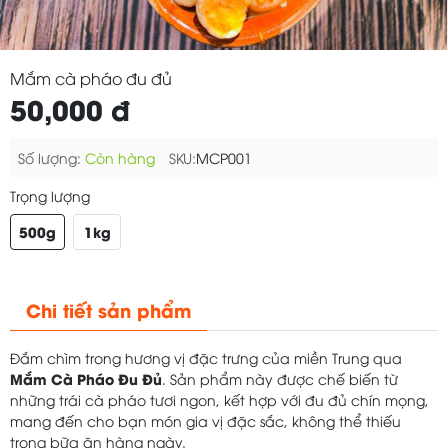
Mắm cà pháo đu đủ
50,000 đ
Số lượng:
Còn hàng
SKU:
MCP001
Trọng lượng
500g
1kg
Chi tiết sản phẩm
Đắm chìm trong hương vị đặc trưng của miền Trung qua
Mắm Cà Pháo Đu Đủ
. Sản phẩm này được chế biến từ
những trái cà pháo tươi ngon, kết hợp với đu đủ chín mọng,
mang đến cho bạn món gia vị đặc sắc, không thể thiếu
trong bữa ăn hàng ngày.