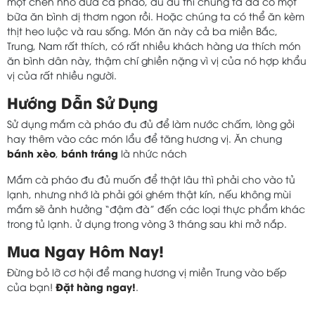
một chén nhỏ dưa cà pháo, đu đủ thì chúng ta đã có một
bữa ăn bình dị thơm ngon rồi. Hoặc chúng ta có thể ăn kèm
thịt heo luộc và rau sống. Món ăn này cả ba miền Bắc,
Trung, Nam rất thích, có rất nhiều khách hàng ưa thích món
ăn bình dân này, thậm chí ghiền nặng vì vị của nó hợp khẩu
vị của rất nhiều người.
Hướng Dẫn Sử Dụng
Sử dụng mắm cà pháo đu đủ để làm nước chấm, lòng gỏi
hay thêm vào các món lẩu để tăng hương vị. Ăn chung
bánh xèo
bánh tráng
,
là nhức nách
Mắm cà pháo đu đủ muốn để thật lâu thì phải cho vào tủ
lạnh, nhưng nhớ là phải gói ghém thật kín, nếu không mùi
mắm sẽ ảnh hưởng “đậm đà” đến các loại thực phẩm khác
trong tủ lạnh. ử dụng trong vòng 3 tháng sau khi mở nắp.
Mua Ngay Hôm Nay!
Đừng bỏ lỡ cơ hội để mang hương vị miền Trung vào bếp
Đặt hàng ngay!
của bạn!
.