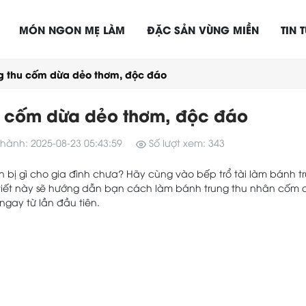
MÓN NGON MẸ LÀM
ĐẶC SẢN VÙNG MIỀN
TIN 
g thu cốm dừa dẻo thơm, độc đáo
u cốm dừa dẻo thơm, độc đáo
hành: 2025-08-23 05:43:59
Số lượt xem: 343
bị gì cho gia đình chưa? Hãy cùng vào bếp trổ tài làm bánh t
viết này sẽ hướng dẫn bạn cách làm bánh trung thu nhân cốm
gay từ lần đầu tiên.