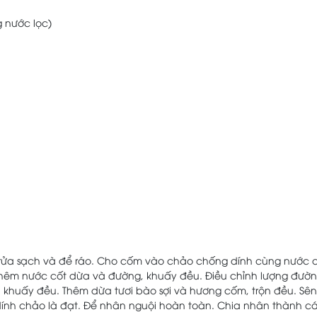
g nước lọc)
, rửa sạch và để ráo. Cho cốm vào chảo chống dính cùng nước 
 Thêm nước cốt dừa và đường, khuấy đều. Điều chỉnh lượng đườ
ào, khuấy đều. Thêm dừa tươi bào sợi và hương cốm, trộn đều. Sên
 dính chảo là đạt. Để nhân nguội hoàn toàn. Chia nhân thành c