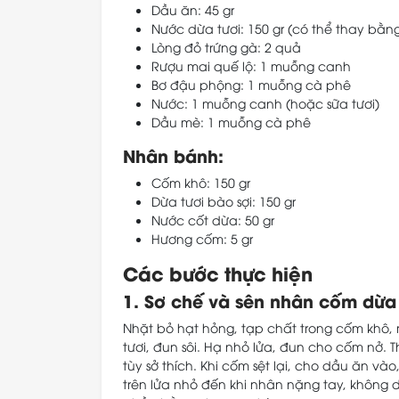
Dầu ăn: 45 gr
Nước dừa tươi: 150 gr (có thể thay bằn
Lòng đỏ trứng gà: 2 quả
Rượu mai quế lộ: 1 muỗng canh
Bơ đậu phộng: 1 muỗng cà phê
Nước: 1 muỗng canh (hoặc sữa tươi)
Dầu mè: 1 muỗng cà phê
Nhân bánh:
Cốm khô: 150 gr
Dừa tươi bào sợi: 150 gr
Nước cốt dừa: 50 gr
Hương cốm: 5 gr
Các bước thực hiện
1. Sơ chế và sên nhân cốm dừa
Nhặt bỏ hạt hỏng, tạp chất trong cốm khô
tươi, đun sôi. Hạ nhỏ lửa, đun cho cốm nở.
tùy sở thích. Khi cốm sệt lại, cho dầu ăn v
trên lửa nhỏ đến khi nhân nặng tay, không