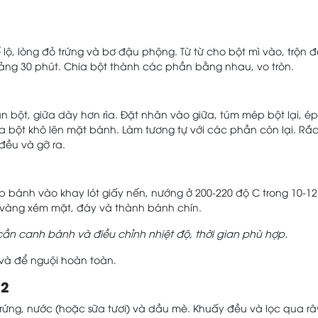
lộ, lòng đỏ trứng và bơ đậu phộng. Từ từ cho bột mì vào, trộn 
hoảng 30 phút. Chia bột thành các phần bằng nhau, vo tròn.
bột, giữa dày hơn rìa. Đặt nhân vào giữa, túm mép bột lại, ép
oa bột khô lên mặt bánh. Làm tương tự với các phần còn lại. Rắ
đều và gỡ ra.
ếp bánh vào khay lót giấy nến, nướng ở 200-220 độ C trong 10-12
 vàng xém mặt, đáy và thành bánh chín.
cần canh bánh và điều chỉnh nhiệt độ, thời gian phù hợp.
 và để nguội hoàn toàn.
 2
ứng, nước (hoặc sữa tươi) và dầu mè. Khuấy đều và lọc qua râ