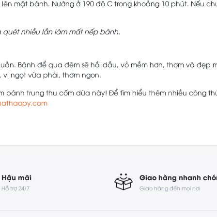
 lên mặt bánh. Nướng ở 190 độ C trong khoảng 10 phút. Nếu ch
h quét nhiều lần làm mất nếp bánh.
 quản. Bánh để qua đêm sẽ hồi dầu, vỏ mềm hơn, thơm và đẹp 
vị ngọt vừa phải, thơm ngon.
m bánh trung thu cốm dừa này! Để tìm hiểu thêm nhiều công th
hathaopy.com
Hậu mãi
Giao hàng nhanh ch
Hỗ trợ 24/7
Giao hàng đến mọi nơi