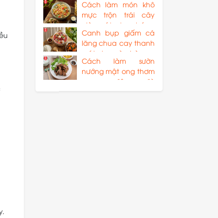
Cách làm món khô
hè
mực trộn trái cây
giòn mát, chua béo
Canh bụp giấm cá
đều
lăng chua cay thanh
mát cho mùa hè
Cách làm sườn
nướng mật ong thơm
ngon, đậm đà
c
chuẩn vị
y.