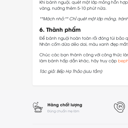
Khi bánh nguội, quét một lớp mỏng hỗn hợp
vàng, nướng thêm 5-10 phút nữa.
**Mách nhỏ:** Chỉ quét một lớp mỏng, trán
6. Thành phẩm
Để bánh nguội hoàn toàn rồi đóng túi bảo
Nhân cốm dừa dẻo dai, màu xanh đẹp mắt, 
Chúc các bạn thành công với công thức là
làm bánh hấp dẫn khác, hãy truy cập
bep
Tác giả: Bếp Hạ Thảo (sưu tầm)
Hàng chất lượng
Đúng chuẩn mẹ làm