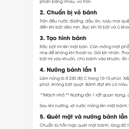
phần bằng nhau, vo tròn.
2. Chuẩn bị vỏ bánh
Trộn đều nước đường, dầu ăn, rượu mai quế 
đến khi bột dẻo mịn. Bọc kín tô bột và ủ k
3. Tạo hình bánh
Rắc bột mì lên mặt bàn. Cán mỏng một phần 
nhẹ để không khí thoát ra. Gói kín nhân. Th
bột mì vào khuôn, cho bánh vào khuôn, ấn 
4. Nướng bánh lần 1
Làm nóng lò ở 230 độ C trong 10-15 phút. X
phút, không bật quạt. Bánh đạt khi có màu
**Mách nhỏ:** Nướng lần 1 rất quan trọng, 
Sau khi nướng, xịt nước mỏng lên mặt bánh
5. Quét mặt và nướng bánh lần
Chuẩn bị hỗn hợp quét mặt bánh: lòng đỏ tr