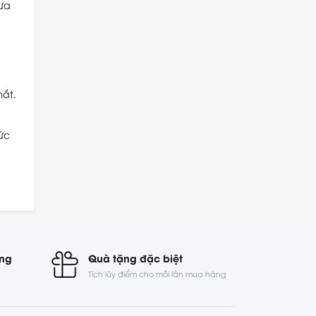
ưa
mắt.
ức
óng
Quà tặng đặc biệt
Tích lũy điểm cho mỗi lần mua hàng