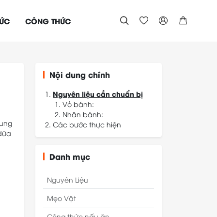
TỨC
CÔNG THỨC




Nội dung chính
Nguyên liệu cần chuẩn bị
Vỏ bánh:
Nhân bánh:
rung
Các bước thực hiện
 dừa
1. Sơ chế và sên nhân cốm
dừa
2. Chuẩn bị vỏ bánh
Danh mục
3. Tạo hình bánh
4. Nướng bánh lần 1
Nguyên Liệu
5. Quét mặt và nướng
bánh lần 2
Mẹo Vặt
6. Thành phẩm
Công thức nấu ăn