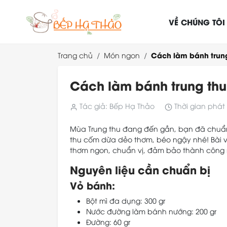
VỀ CHÚNG TÔI
Cách làm bánh trun
Trang chủ
Món ngon
Cách làm bánh trung th
Tác giả: Bếp Hạ Thảo
Thời gian phát 
Mùa Trung thu đang đến gần, bạn đã chuẩn 
thu cốm dừa dẻo thơm, béo ngậy nhé! Bài 
thơm ngon, chuẩn vị, đảm bảo thành công n
Nguyên liệu cần chuẩn bị
Vỏ bánh:
Bột mì đa dụng: 300 gr
Nước đường làm bánh nướng: 200 gr
Đường: 60 gr