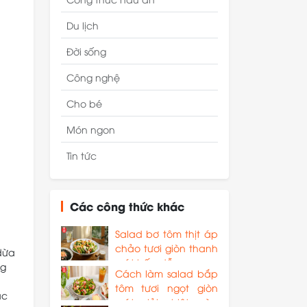
Du lịch
Đời sống
Công nghệ
Cho bé
Món ngon
Tin tức
Các công thức khác
Salad bơ tôm thịt áp
chảo tươi giòn thanh
dừa
mát hấp dẫn
ng
Cách làm salad bắp
tôm tươi ngọt giòn
ác
mát giải nhiệt mùa