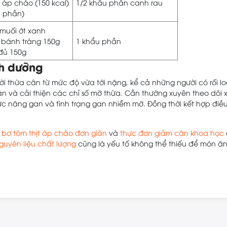
t áp chảo (150 kcal)
1/2 khẩu phần canh rau
u phần)
muối ớt xanh
 bánh tráng 150g
1 khẩu phần
 đủ 150g
nh dưỡng
 thừa cân từ mức độ vừa tới nặng, kể cả những người có rối l
ân và cải thiện các chỉ số mỡ thừa. Cần thường xuyên theo dõi 
 năng gan và tình trạng gan nhiễm mỡ. Đồng thời kết hợp điều 
 bơ tôm thịt áp chảo đơn giản
và
thực đơn giảm cân khoa học
uyên liệu chất lượng
cũng là yếu tố không thể thiếu để món ă