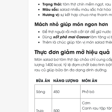
Trạng thái:
tôm thịt chín mềm ngọt, rau g
Màu sắc:
salad nhiều màu sắc hài hòa
Hương vị:
sự kết hợp chua nhẹ thanh m
Mách nhỏ giúp món ngon hơn
Để thịt nguội rồi mới cắt lát để giữ nướ
xốt phô mai Caesar
Dùng
làm tăng vị 
Thêm lá chúc giúp tôn vị món salad t
Thực đơn giảm mỡ hiệu quả
Món salad bơ tôm thịt áp chảo chỉ cung cấ
lượng 1400 kcal, tỷ lệ đạm:chất béo:tinh b
rau củ giúp bữa ăn đa dạng dinh dưỡng.
BỮA ĂN
NĂNG LƯỢNG
MÓN ĂN
Sáng
450
Phở bò
Cơm
Canh rau tập tà
Trưa
500