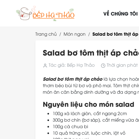
VỀ CHÚNG TÔI
Salad bơ tôm thịt á
Trang chủ
Món ngon
Salad bơ tôm thịt áp chả
Tác giả: Bếp Hạ Thảo
Thời gian phát 
Salad bơ tôm thịt áp chảo
là lựa chọn hoà
thơm béo bùi từ bơ và phô mai. Tôm thịt chí
món ăn cân bằng dinh dưỡng và đa dạng 
Nguyên liệu cho món salad
100g xà lách giòn, cắt ngang 2cm
300g bơ chín (bơ sáp), cắt miếng vừa ă
100g cà chua bi
10 quả trứng cút, luộc chín, lột vỏ