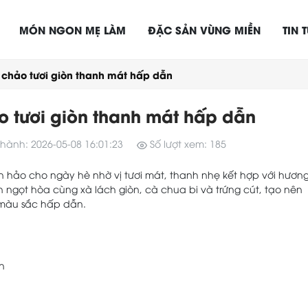
MÓN NGON MẸ LÀM
ĐẶC SẢN VÙNG MIỀN
TIN 
p chảo tươi giòn thanh mát hấp dẫn
o tươi giòn thanh mát hấp dẫn
hành: 2026-05-08 16:01:23
Số lượt xem: 185
n hảo cho ngày hè nhờ vị tươi mát, thanh nhẹ kết hợp với hươn
n ngọt hòa cùng xà lách giòn, cà chua bi và trứng cút, tạo nên
màu sắc hấp dẫn.
n