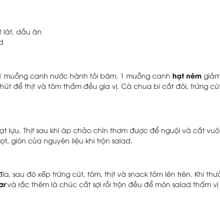
 lát, dầu ăn
d
hạt nêm
g 1 muỗng canh nước hành tỏi băm, 1 muỗng canh
giả
t để thịt và tôm thấm đều gia vị. Cà chua bi cắt đôi, trứng cú
hạt lựu. Thịt sau khi áp chảo chín thơm được để nguội và cắt vu
t, giòn của nguyên liệu khi trộn salad.
, sau đó xếp trứng cút, tôm, thịt và snack tôm lên trên. Khi th
ar
và rắc thêm lá chúc cắt sợi rồi trộn đều để món salad thấm vị