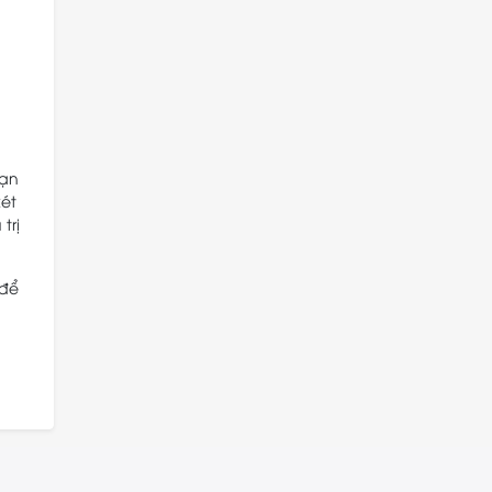
oạn
xét
trị
để
n