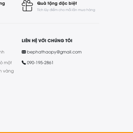
óng
Quà tặng đặc biệt
Tích lũy điểm cho mỗi lần mua hàng
LIÊN HỆ VỚI CHÚNG TÔI
nh
bephathaopy@gmail.com
bò một
090-195-2861
n vàng