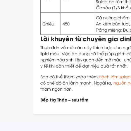
Salad bơ tôm thị
Ốc xào (1/3 khẩ
Cá nướng chấm 
Chiều
450
Ăn kèm bún tươi,
Tráng miệng: Đu
Lời khuyên từ chuyên gia di
Thực đơn và món ăn này thích hợp cho người
lipid máu. Việc áp dụng có thể giúp giảm c
nghiệm hóa sinh liên quan đến mỡ máu, chức
y tế khi cần thiết để đạt hiệu quả tốt nhất.
Bạn có thể tham khảo thêm
cách làm salad
có chế độ ăn lành mạnh. Ngoài ra,
nguồn ng
thơm ngon hơn.
Bếp Hạ Thảo – sưu tầm