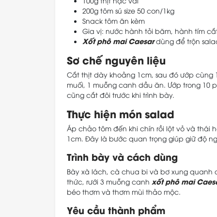
100g thịt nạc vai
200g tôm sú size 50 con/1kg
Snack tôm ăn kèm
Gia vị: nước hành tỏi băm, hành tím cắt
Xốt phô mai Caesar
dùng để trộn sala
Sơ chế nguyên liệu
Cắt thịt dày khoảng 1cm, sau đó ướp cùn
muối, 1 muỗng canh dầu ăn. Ướp trong 10 phú
cũng cắt đôi trước khi trình bày.
Thực hiện món salad
Áp chảo tôm đến khi chín rồi lột vỏ và thái 
1cm. Đây là bước quan trọng giúp giữ độ ngọ
Trình bày và cách dùng
Bày xà lách, cà chua bi và bơ xung quanh đĩa
xốt phô mai Caes
thức, rưới 3 muỗng canh
béo thơm và thơm mùi thảo mộc.
Yêu cầu thành phẩm