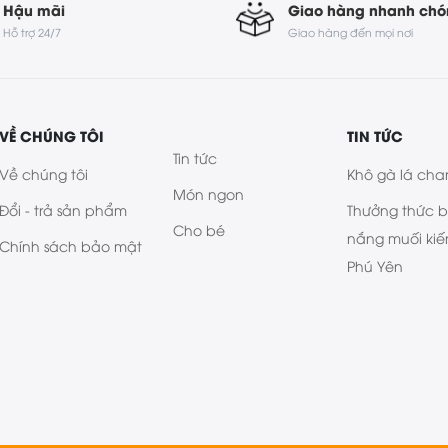
Hậu mãi
Giao hàng nhanh ch
Hỗ trợ 24/7
Giao hàng đến mọi nơi
VỀ CHÚNG TÔI
TIN TỨC
Tin tức
Về chúng tôi
Khô gà lá cha
Món ngon
Đổi - trả sản phẩm
Thưởng thức 
Cho bé
nắng muối kiế
Chính sách bảo mật
Phú Yên