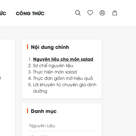
TỨC
CÔNG THỨC




Nội dung chính
Nguyên liệu cho món salad
Sơ chế nguyên liệu
Thực hiện món salad
g
Thực đơn giảm mỡ hiệu quả
Trình bày và cách dùng
Lời khuyên từ chuyên gia dinh
Yêu cầu thành phẩm
dưỡng
Mách nhỏ giúp món ngon
hơn
Danh mục
Nguyên Liệu