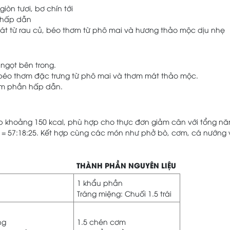
iòn tươi, bơ chín tới
 hấp dẫn
át từ rau củ, béo thơm từ phô mai và hương thảo mộc dịu nhẹ
c ngọt bên trong.
béo thơm đặc trưng từ phô mai và thơm mát thảo mộc.
hêm phần hấp dẫn.
p khoảng 150 kcal, phù hợp cho thực đơn giảm cân với tổng nă
ột = 57:18:25. Kết hợp cùng các món như phở bò, cơm, cá nướng
THÀNH PHẦN NGUYÊN LIỆU
1 khẩu phần
Tráng miệng: Chuối 1.5 trái
ng
1.5 chén cơm