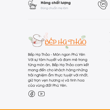
Hàng chất lượng
Đúng chuẩn mẹ làm
Bếp Hạ Thảo - Món ngon Phú Yên
Với sự tâm huyết và đam mê trong
từng món ăn, Bếp Hạ Thảo cam kết
mang đến cho khách hàng những
trải nghiệm ẩm thực tuyệt vời nhất,
giữ trọn vẹn hương vị và tinh hoa
của vùng đất Phú Yên.