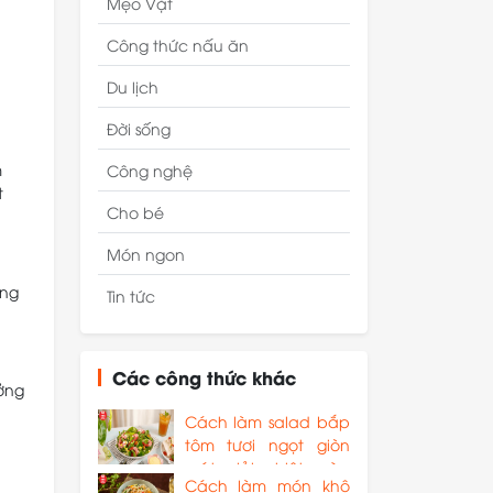
Mẹo Vặt
Công thức nấu ăn
Du lịch
Đời sống
m
Công nghệ
t
Cho bé
Món ngon
ông
Tin tức
Các công thức khác
ưởng
Cách làm salad bắp
tôm tươi ngọt giòn
mát giải nhiệt mùa
Cách làm món khô
hè