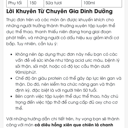
Phụ tối
150
Sữa tươi
100ml
Lời Khuyên Từ Chuyên Gia Dinh Dưỡng
Thực đơn trên và các món ăn được khuyến khích cho
những người trưởng thành thường xuyên tập luyện thể
dục thể thao, thanh thiếu niên đang trong giai đoạn
phát triển, và những người có dấu hiệu suy giảm khối cơ
bắp. Tuy nhiên, cần lưu ý:
Không nên áp dụng thực đơn này nếu bạn có các
vấn đề về sức khỏe như tăng acid uric máu, bệnh lý
sỏi thận, sỏi mật, hoặc có độ lọc cầu thận dưới
90ml/phút.
Chế độ ăn giàu protein có thể gây áp lực lên gan và
thận. Do đó, nên kiểm tra chức năng gan và thận
định kỳ, đặc biệt là với người trên 50 tuổi.
Bên cạnh việc tập luyện thể dục thể thao, hãy chú
trọng đến việc tập thở để cung cấp đủ oxy cho cơ
thể.
Với những hướng dẫn chi tiết trên, hy vọng bạn sẽ thành
cá diêu hồng xiên que chiên lá chanh
công với món