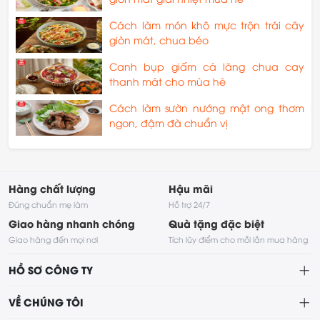
Cách làm món khô mực trộn trái cây
giòn mát, chua béo
Canh bụp giấm cá lăng chua cay
thanh mát cho mùa hè
Cách làm sườn nướng mật ong thơm
ngon, đậm đà chuẩn vị
Hàng chất lượng
Hậu mãi
Đúng chuẩn mẹ làm
Hỗ trợ 24/7
Giao hàng nhanh chóng
Quà tặng đặc biệt
Giao hàng đến mọi nơi
Tích lũy điểm cho mỗi lần mua hàng
HỒ SƠ CÔNG TY
VỀ CHÚNG TÔI