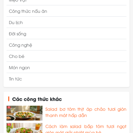
Công thức nấu ăn
Du lịch
Đời sống
Công nghệ
Cho bé
Món ngon
Tin tức
Các công thức khác
Salad bơ tôm thịt áp chảo tươi giòn
thanh mát hấp dẫn
Cách làm salad bắp tôm tươi ngọt
giòn mát giải nhiệt mùa hè