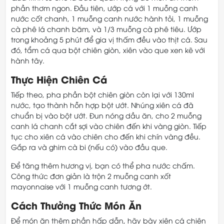
phần thơm ngon. Đầu tiên, ướp cá với 1 muỗng canh
nước cốt chanh, 1 muỗng canh nước hành tỏi, 1 muỗng
cà phê lá chanh băm, và 1/3 muỗng cà phê tiêu. Ướp
trong khoảng 5 phút để gia vị thấm đều vào thịt cá. Sau
đó, tẩm cá qua bột chiên giòn, xiên vào que xen kẽ với
hành tây.
Thực Hiện Chiên Cá
Tiếp theo, pha phần bột chiên giòn còn lại với 130ml
nước, tạo thành hỗn hợp bột ướt. Nhúng xiên cá đã
chuẩn bị vào bột ướt. Đun nóng dầu ăn, cho 2 muỗng
canh lá chanh cắt sợi vào chiên đến khi vàng giòn. Tiếp
tục cho xiên cá vào chiên cho đến khi chín vàng đều.
Gắp ra và ghim cà bi (nếu có) vào đầu que.
Để tăng thêm hương vị, bạn có thể pha nước chấm.
Công thức đơn giản là trộn 2 muỗng canh xốt
mayonnaise với 1 muỗng canh tương ớt.
Cách Thưởng Thức Món Ăn
Để món ăn thêm phần hấp dẫn, hãy bày xiên cá chiên