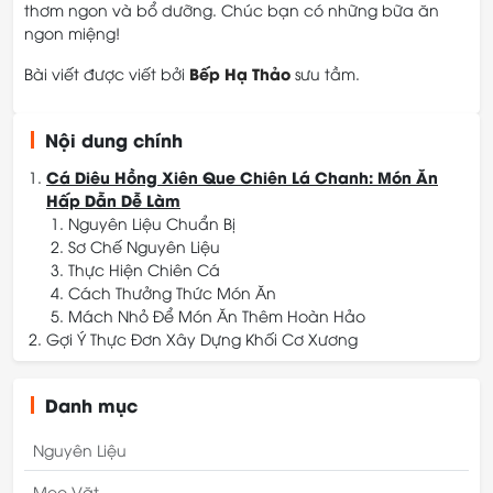
thơm ngon và bổ dưỡng. Chúc bạn có những bữa ăn
ngon miệng!
Bếp Hạ Thảo
Bài viết được viết bởi
sưu tầm.
Nội dung chính
Cá Diêu Hồng Xiên Que Chiên Lá Chanh: Món Ăn
Hấp Dẫn Dễ Làm
Nguyên Liệu Chuẩn Bị
Sơ Chế Nguyên Liệu
Thực Hiện Chiên Cá
Cách Thưởng Thức Món Ăn
Mách Nhỏ Để Món Ăn Thêm Hoàn Hảo
Gợi Ý Thực Đơn Xây Dựng Khối Cơ Xương
Lời Khuyên Từ Chuyên Gia Dinh Dưỡng
Danh mục
Nguyên Liệu
Mẹo Vặt