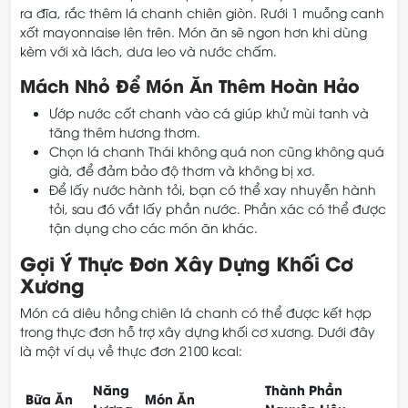
ra đĩa, rắc thêm lá chanh chiên giòn. Rưới 1 muỗng canh
xốt mayonnaise lên trên. Món ăn sẽ ngon hơn khi dùng
kèm với xà lách, dưa leo và nước chấm.
Mách Nhỏ Để Món Ăn Thêm Hoàn Hảo
Ướp nước cốt chanh vào cá giúp khử mùi tanh và
tăng thêm hương thơm.
Chọn lá chanh Thái không quá non cũng không quá
già, để đảm bảo độ thơm và không bị xơ.
Để lấy nước hành tỏi, bạn có thể xay nhuyễn hành
tỏi, sau đó vắt lấy phần nước. Phần xác có thể được
tận dụng cho các món ăn khác.
Gợi Ý Thực Đơn Xây Dựng Khối Cơ
Xương
Món cá diêu hồng chiên lá chanh có thể được kết hợp
trong thực đơn hỗ trợ xây dựng khối cơ xương. Dưới đây
là một ví dụ về thực đơn 2100 kcal:
Năng
Thành Phần
Bữa Ăn
Món Ăn