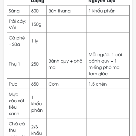
Lượng
Nguyên Liệu
Sáng
600
Bún thang
1 khẩu phần
Trái cây:
150g
Vải
Cà phê
1 ly
– Sữa
Mỗi người: 1 cái
Bánh quy + phô
bánh quy + 1
Phụ 1
250
mai
miếng phô mai
tam giác
Trưa
650
Cơm
1.5 chén
Mực
1
xào xốt
khẩu
tiêu
phần
xanh
Chả cá
2/3
thu
khẩu