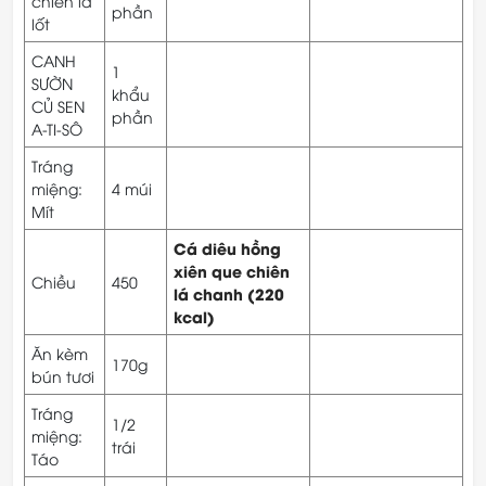
chiên lá
phần
lốt
CANH
1
SƯỜN
khẩu
CỦ SEN
phần
A-TI-SÔ
Tráng
miệng:
4 múi
Mít
Cá diêu hồng
xiên que chiên
Chiều
450
lá chanh (220
kcal)
Ăn kèm
170g
bún tươi
Tráng
1/2
miệng:
trái
Táo