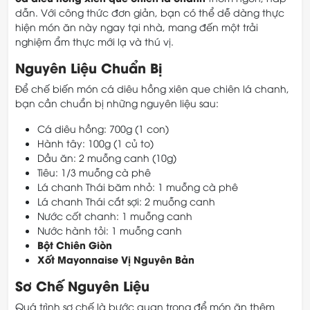
dẫn. Với công thức đơn giản, bạn có thể dễ dàng thực
hiện món ăn này ngay tại nhà, mang đến một trải
nghiệm ẩm thực mới lạ và thú vị.
Nguyên Liệu Chuẩn Bị
Để chế biến món cá diêu hồng xiên que chiên lá chanh,
bạn cần chuẩn bị những nguyên liệu sau:
Cá diêu hồng: 700g (1 con)
Hành tây: 100g (1 củ to)
Dầu ăn: 2 muỗng canh (10g)
Tiêu: 1/3 muỗng cà phê
Lá chanh Thái băm nhỏ: 1 muỗng cà phê
Lá chanh Thái cắt sợi: 2 muỗng canh
Nước cốt chanh: 1 muỗng canh
Nước hành tỏi: 1 muỗng canh
Bột Chiên Giòn
Xốt Mayonnaise Vị Nguyên Bản
Sơ Chế Nguyên Liệu
Quá trình sơ chế là bước quan trọng để món ăn thêm