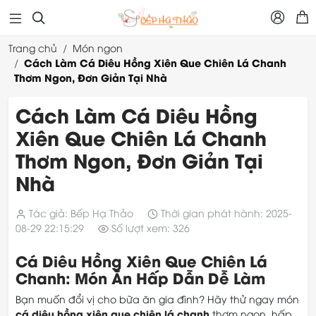



Trang chủ
Món ngon
Cách Làm Cá Diêu Hồng Xiên Que Chiên Lá Chanh
Thơm Ngon, Đơn Giản Tại Nhà
Cách Làm Cá Diêu Hồng
Xiên Que Chiên Lá Chanh
Thơm Ngon, Đơn Giản Tại
Nhà
Tác giả: Bếp Hạ Thảo
Thời gian phát hành: 2025-
08-29 22:15:29
Số lượt xem: 326
Cá Diêu Hồng Xiên Que Chiên Lá
Chanh: Món Ăn Hấp Dẫn Dễ Làm
Bạn muốn đổi vị cho bữa ăn gia đình? Hãy thử ngay món
cá diêu hồng xiên que chiên lá chanh
thơm ngon, hấp