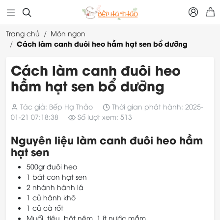



Trang chủ
Món ngon
Cách làm canh đuôi heo hầm hạt sen bổ dưỡng
Cách làm canh đuôi heo
hầm hạt sen bổ dưỡng
Tác giả: Bếp Hạ Thảo
Thời gian phát hành: 2025-
01-21 07:18:38
Số lượt xem: 513
Nguyên liệu làm canh đuôi heo hầm
hạt sen
500gr đuôi heo
1 bát con hạt sen
2 nhánh hành lá
1 củ hành khô
1 củ cà rốt
Muối, tiêu, bột nêm, 1 ít nước mắm.