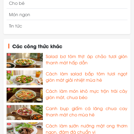
Cho bé
Món ngon
Tin tức
Các công thức khác
Salad bơ tôm thịt áp chảo tươi giòn
thanh mát hấp dẫn
Cách làm salad bắp tôm tươi ngọt
giòn mát giải nhiệt mùa hè
Cách làm món khô mực trộn trái cây
giòn mát, chua béo
Canh bụp giấm cá lăng chua cay
thanh mát cho mùa hè
Cách làm sườn nướng mật ong thơm
ngon, đậm đà chuẩn vị