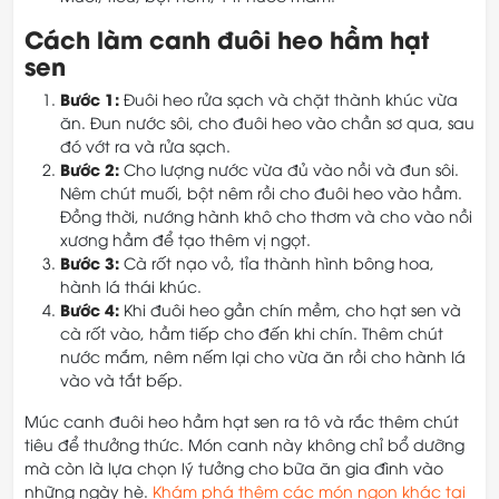
Cách làm canh đuôi heo hầm hạt
sen
Bước 1:
Đuôi heo rửa sạch và chặt thành khúc vừa
ăn. Đun nước sôi, cho đuôi heo vào chần sơ qua, sau
đó vớt ra và rửa sạch.
Bước 2:
Cho lượng nước vừa đủ vào nồi và đun sôi.
Nêm chút muối, bột nêm rồi cho đuôi heo vào hầm.
Đồng thời, nướng hành khô cho thơm và cho vào nồi
xương hầm để tạo thêm vị ngọt.
Bước 3:
Cà rốt nạo vỏ, tỉa thành hình bông hoa,
hành lá thái khúc.
Bước 4:
Khi đuôi heo gần chín mềm, cho hạt sen và
cà rốt vào, hầm tiếp cho đến khi chín. Thêm chút
nước mắm, nêm nếm lại cho vừa ăn rồi cho hành lá
vào và tắt bếp.
Múc canh đuôi heo hầm hạt sen ra tô và rắc thêm chút
tiêu để thưởng thức. Món canh này không chỉ bổ dưỡng
mà còn là lựa chọn lý tưởng cho bữa ăn gia đình vào
những ngày hè.
Khám phá thêm các món ngon khác tại