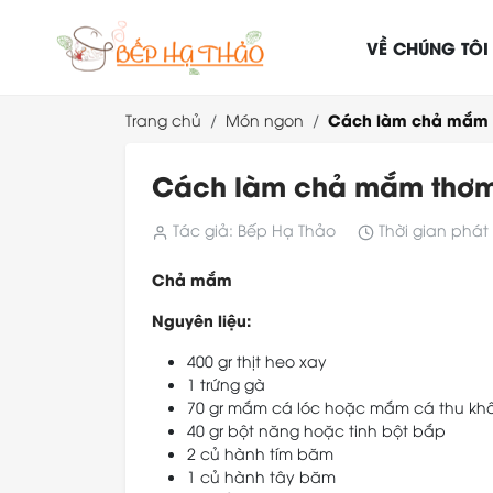
VỀ CHÚNG TÔI
Cách làm chả mắm 
Trang chủ
Món ngon
Cách làm chả mắm thơm
Tác giả: Bếp Hạ Thảo
Thời gian phát 
Chả mắm
Nguyên liệu:
400 gr thịt heo xay
1 trứng gà
70 gr mắm cá lóc hoặc mắm cá thu kh
40 gr bột năng hoặc tinh bột bắp
2 củ hành tím băm
1 củ hành tây băm