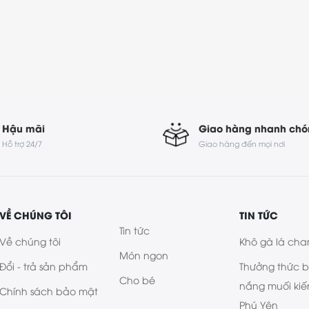
Hậu mãi
Giao hàng nhanh ch
Hỗ trợ 24/7
Giao hàng đến mọi nơi
VỀ CHÚNG TÔI
TIN TỨC
Tin tức
Về chúng tôi
Khô gà lá cha
Món ngon
Đổi - trả sản phẩm
Thưởng thức 
Cho bé
nắng muối kiế
Chính sách bảo mật
Phú Yên