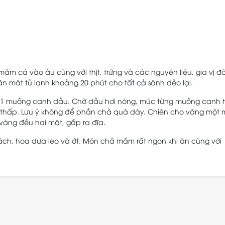
m cá vào âu cùng với thịt, trứng và các nguyên liệu, gia vị đ
n mát tủ lạnh khoảng 20 phút cho tất cả sánh dẻo lại.
o 1 muỗng canh dầu. Chờ dầu hơi nóng, múc từng muỗng canh 
i thấp. Lưu ý không để phần chả quá dày. Chiên cho vàng một 
vàng đều hai mặt, gắp ra đĩa.
ch, hoa dưa leo và ớt. Món chả mắm rất ngon khi ăn cùng với