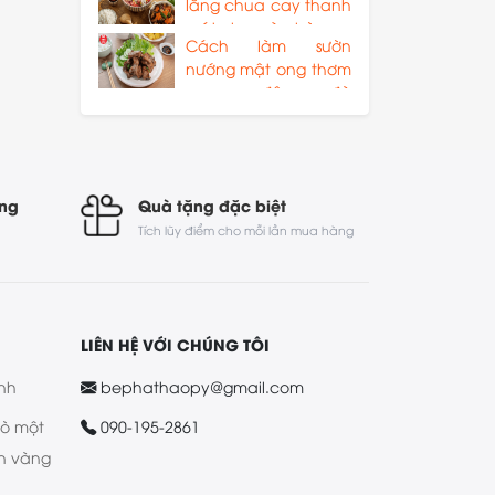
lăng chua cay thanh
mát cho mùa hè
Cách làm sườn
nướng mật ong thơm
ngon, đậm đà
chuẩn vị
óng
Quà tặng đặc biệt
Tích lũy điểm cho mỗi lần mua hàng
LIÊN HỆ VỚI CHÚNG TÔI
nh
bephathaopy@gmail.com
bò một
090-195-2861
n vàng