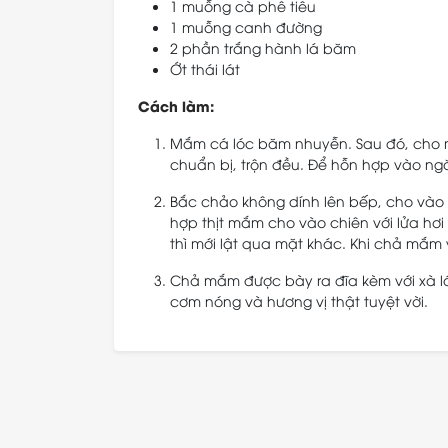
1 muỗng cà phê tiêu
1 muỗng canh đường
2 phần trắng hành lá băm
Ớt thái lát
Cách làm:
Mắm cá lóc băm nhuyễn. Sau đó, cho mắ
chuẩn bị, trộn đều. Để hỗn hợp vào ngă
Bắc chảo không dính lên bếp, cho và
hợp thịt mắm cho vào chiên với lửa hơ
thì mới lật qua mặt khác. Khi chả mắm 
Chả mắm được bày ra đĩa kèm với xà lá
cơm nóng và hương vị thật tuyệt vời.