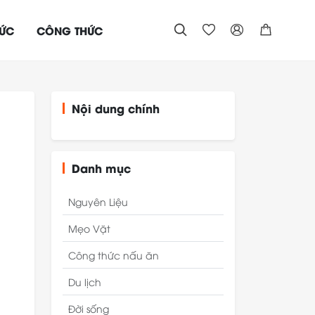
TỨC
CÔNG THỨC




Nội dung chính
Danh mục
Nguyên Liệu
Mẹo Vặt
Công thức nấu ăn
Du lịch
Đời sống