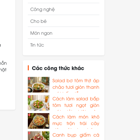
Công nghệ
Cho bé
Món ngon
Tin tức
ã
hỗn
Các công thức khác
mặt
Salad bơ tôm thịt áp
chảo tươi giòn thanh
mát hấp dẫn
Cách làm salad bắp
tôm tươi ngọt giòn
mát giải nhiệt mùa
Cách làm món khô
hè
mực trộn trái cây
giòn mát, chua béo
Canh bụp giấm cá