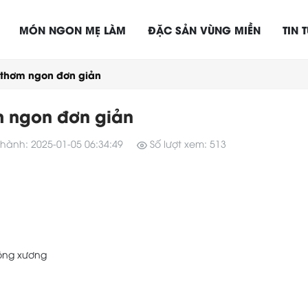
MÓN NGON MẸ LÀM
ĐẶC SẢN VÙNG MIỀN
TIN 
thơm ngon đơn giản
 ngon đơn giản
hành: 2025-01-05 06:34:49
Số lượt xem: 513
ông xương