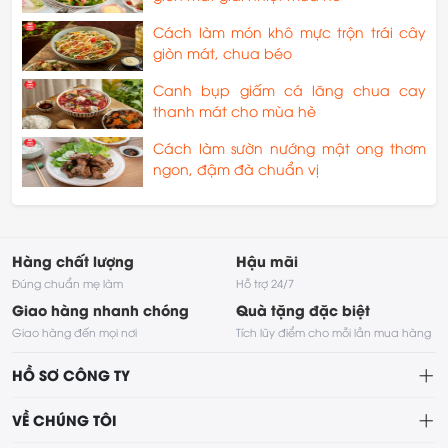
Cách làm món khô mực trộn trái cây
giòn mát, chua béo
Canh bụp giấm cá lăng chua cay
thanh mát cho mùa hè
Cách làm sườn nướng mật ong thơm
ngon, đậm đà chuẩn vị
Hàng chất lượng
Hậu mãi
Đúng chuẩn mẹ làm
Hỗ trợ 24/7
Giao hàng nhanh chóng
Quà tặng đặc biệt
Giao hàng đến mọi nơi
Tích lũy điểm cho mỗi lần mua hàng
HỒ SƠ CÔNG TY
VỀ CHÚNG TÔI