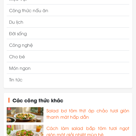
Công thức nấu ăn
Du lịch
Đời sống
Công nghệ
Cho bé
Món ngon
Tin tức
Các công thức khác
Salad bơ tôm thịt áp chảo tươi giòn
thanh mát hấp dẫn
Cách làm salad bắp tôm tươi ngọt
giòn mát giải nhiệt mùa hè