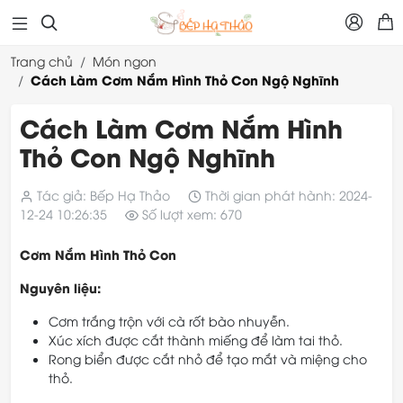



Trang chủ
Món ngon
Cách Làm Cơm Nắm Hình Thỏ Con Ngộ Nghĩnh
Cách Làm Cơm Nắm Hình
Thỏ Con Ngộ Nghĩnh
Tác giả: Bếp Hạ Thảo
Thời gian phát hành: 2024-
12-24 10:26:35
Số lượt xem: 670
Cơm Nắm Hình Thỏ Con
Nguyên liệu:
Cơm trắng trộn với cà rốt bào nhuyễn.
Xúc xích được cắt thành miếng để làm tai thỏ.
Rong biển được cắt nhỏ để tạo mắt và miệng cho
thỏ.