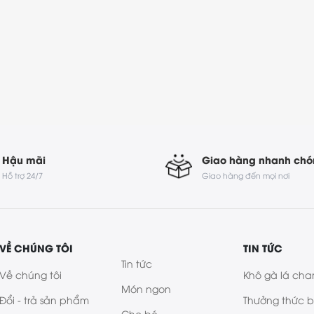
Hậu mãi
Giao hàng nhanh ch
Hỗ trợ 24/7
Giao hàng đến mọi nơi
VỀ CHÚNG TÔI
TIN TỨC
Tin tức
Về chúng tôi
Khô gà lá cha
Món ngon
Đổi - trả sản phẩm
Thưởng thức 
Cho bé