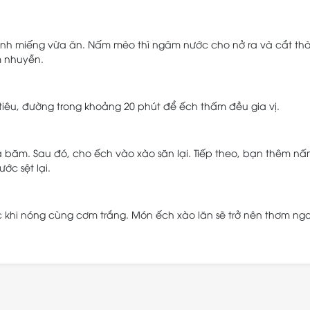
ành miếng vừa ăn. Nấm mèo thì ngâm nước cho nở ra và cắt th
m nhuyễn.
 tiêu, đường trong khoảng 20 phút để ếch thấm đều gia vị.
 băm. Sau đó, cho ếch vào xào săn lại. Tiếp theo, bạn thêm n
ớc sệt lại.
ức khi nóng cùng cơm trắng. Món ếch xào lăn sẽ trở nên thơm ng