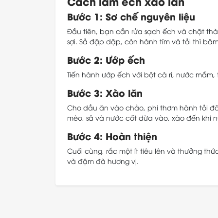
Cách làm ếch xào lăn
Bước 1: Sơ chế nguyên liệu
Đầu tiên, bạn cần rửa sạch ếch và chặt th
sợi. Sả đập dập, còn hành tím và tỏi thì bă
Bước 2: Ướp ếch
Tiến hành ướp ếch với bột cà ri, nước mắm,
Bước 3: Xào lăn
Cho dầu ăn vào chảo, phi thơm hành tỏi đã
mèo, sả và nước cốt dừa vào, xào đến khi nư
Bước 4: Hoàn thiện
Cuối cùng, rắc một ít tiêu lên và thưởng th
và đậm đà hương vị.