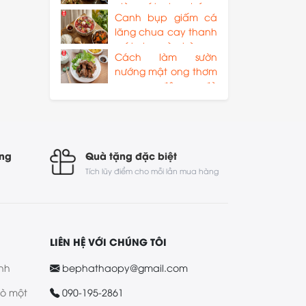
giòn mát, chua béo
Canh bụp giấm cá
lăng chua cay thanh
mát cho mùa hè
Cách làm sườn
nướng mật ong thơm
ngon, đậm đà
chuẩn vị
óng
Quà tặng đặc biệt
Tích lũy điểm cho mỗi lần mua hàng
LIÊN HỆ VỚI CHÚNG TÔI
nh
bephathaopy@gmail.com
bò một
090-195-2861