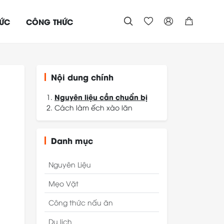
TỨC
CÔNG THỨC




Nội dung chính
Nguyên liệu cần chuẩn bị
Cách làm ếch xào lăn
Bước 1: Sơ chế nguyên liệu
Bước 2: Ướp ếch
Bước 3: Xào lăn
Danh mục
Bước 4: Hoàn thiện
Nguyên Liệu
Mẹo Vặt
Công thức nấu ăn
Du lịch