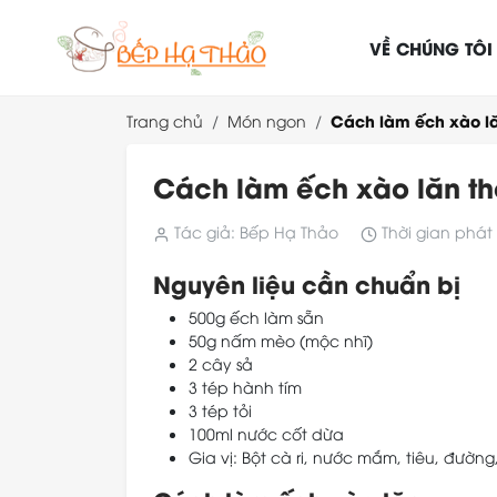
VỀ CHÚNG TÔI
Cách làm ếch xào l
Trang chủ
Món ngon
Cách làm ếch xào lăn t
Tác giả: Bếp Hạ Thảo
Thời gian phát 
Nguyên liệu cần chuẩn bị
500g ếch làm sẵn
50g nấm mèo (mộc nhĩ)
2 cây sả
3 tép hành tím
3 tép tỏi
100ml nước cốt dừa
Gia vị: Bột cà ri, nước mắm, tiêu, đườn