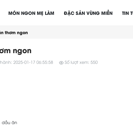
MÓN NGON MẸ LÀM
ĐẶC SẢN VÙNG MIỀN
TIN 
ăn thơm ngon
hơm ngon
hành: 2025-01-17 06:55:58
Số lượt xem: 550
g, dầu ăn