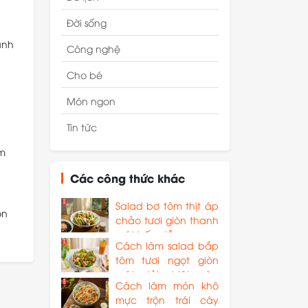
Đời sống
ành
Công nghệ
Cho bé
Món ngon
Tin tức
ấm
Các công thức khác
Salad bơ tôm thịt áp
on
chảo tươi giòn thanh
mát hấp dẫn
Cách làm salad bắp
tôm tươi ngọt giòn
mát giải nhiệt mùa
Cách làm món khô
hè
mực trộn trái cây