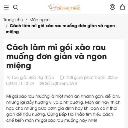



Trang chủ
Món ngon
Cách làm mì gói xào rau muống đơn giản và ngon
miệng
Cách làm mì gói xào rau
muống đơn giản và ngon
miệng
Tác giả: Bếp Hạ Thảo
Thời gian phát hành: 2025-
02-04 11:13:39
Số lượt xem: 598
Mì gói xào rau muống là một món ăn nhanh gọn, dễ làm,
nhưng lại đầy hương vị và dinh dưỡng. Món ăn này thích
hợp cho những bữa cơm gia đình hay khi bạn có ít thời
gian để nấu nướng. Cùng Bếp Hạ Thảo tìm hiểu cách
chế biến món mì gói xào rau muống này nhé!