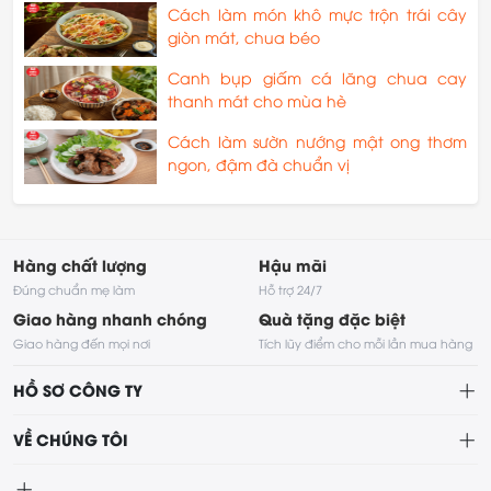
Cách làm món khô mực trộn trái cây
giòn mát, chua béo
Canh bụp giấm cá lăng chua cay
thanh mát cho mùa hè
Cách làm sườn nướng mật ong thơm
ngon, đậm đà chuẩn vị
Hàng chất lượng
Hậu mãi
Đúng chuẩn mẹ làm
Hỗ trợ 24/7
Giao hàng nhanh chóng
Quà tặng đặc biệt
Giao hàng đến mọi nơi
Tích lũy điểm cho mỗi lần mua hàng
HỒ SƠ CÔNG TY
VỀ CHÚNG TÔI
Về chúng tôi