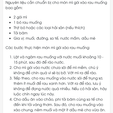
Nguyên liệu cần chuẩn bị cho món mì gói xào rau muống
bao gồm:
2 gói mì
1 bó rau muống
Thịt bò hoặc các loại hải sản (nếu thích)
Tỏi băm
Gia vị: muối, đường, sa tế, nước mắm, dầu mè
Các bước thực hiện món mì gói xào rau muống:
Lặt và ngâm rau muống với nước muối khoảng 10 -
15 phút, sau đó để ráo nước.
Cho mì gói vào nước chưa sôi để mì mềm, chú ý
không để chín quá vì sẽ bị bỡ. Vớt mì ra để ráo.
Tiếp theo, cho rau muống vào nước sôi để trụng sơ,
thêm ít muối để rau xanh hơn. Vớt ra để ráo, lưu ý
không để đọng nước quá nhiều. Nếu có hải sản, hãy
luộc chín ngay lúc này.
Cho dầu ăn vào chảo, phi tỏi băm cùng sa tế cho
đến khi tỏi vàng thơm. Sau đó, cho rau muống vào
xào chung, nêm muối và một ít dầu mè cho vừa ăn.