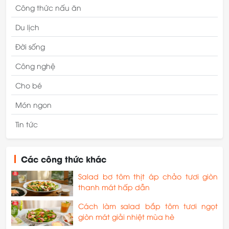
Công thức nấu ăn
Du lịch
Đời sống
Công nghệ
Cho bé
Món ngon
Tin tức
Các công thức khác
Salad bơ tôm thịt áp chảo tươi giòn
thanh mát hấp dẫn
Cách làm salad bắp tôm tươi ngọt
giòn mát giải nhiệt mùa hè