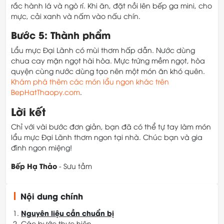
rắc hành lá và ngò rí. Khi ăn, đặt nồi lên bếp ga mini, cho
mực, cải xanh và nấm vào nấu chín.
Bước 5: Thành phẩm
Lẩu mực Đại Lãnh có mùi thơm hấp dẫn. Nước dùng
chua cay mặn ngọt hài hòa. Mực trứng mềm ngọt, hòa
quyện cùng nước dùng tạo nên một món ăn khó quên.
Khám phá thêm các món lẩu ngon khác trên
BepHatThaopy.com
.
Lời kết
Chỉ với vài bước đơn giản, bạn đã có thể tự tay làm món
lẩu mực Đại Lãnh thơm ngon tại nhà. Chúc bạn và gia
đình ngon miệng!
Bếp Hạ Thảo
- Sưu tầm
Nội dung chính
Nguyên liệu cần chuẩn bị
Các bước thực hiện