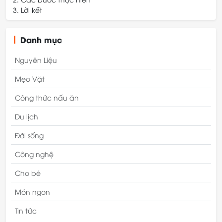
Lời kết
Bước 1: Sơ chế mực
Bước 2: Sơ chế các nguyên liệu khác
Bước 3: Nấu nước dùng
Danh mục
Bước 4: Hoàn thành và thưởng thức
Bước 5: Thành phẩm
Nguyên Liệu
Mẹo Vặt
Công thức nấu ăn
Du lịch
Đời sống
Công nghệ
Cho bé
Món ngon
Tin tức