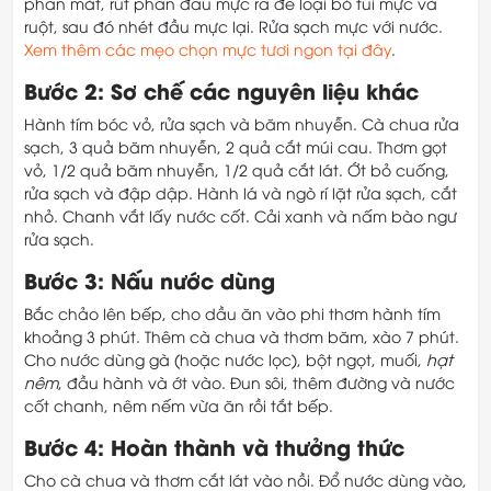
phần mắt, rút phần đầu mực ra để loại bỏ túi mực và
ruột, sau đó nhét đầu mực lại. Rửa sạch mực với nước.
Xem thêm các mẹo chọn mực tươi ngon tại đây
.
Bước 2: Sơ chế các nguyên liệu khác
Hành tím bóc vỏ, rửa sạch và băm nhuyễn. Cà chua rửa
sạch, 3 quả băm nhuyễn, 2 quả cắt múi cau. Thơm gọt
vỏ, 1/2 quả băm nhuyễn, 1/2 quả cắt lát. Ớt bỏ cuống,
rửa sạch và đập dập. Hành lá và ngò rí lặt rửa sạch, cắt
nhỏ. Chanh vắt lấy nước cốt. Cải xanh và nấm bào ngư
rửa sạch.
Bước 3: Nấu nước dùng
Bắc chảo lên bếp, cho dầu ăn vào phi thơm hành tím
khoảng 3 phút. Thêm cà chua và thơm băm, xào 7 phút.
Cho nước dùng gà (hoặc nước lọc), bột ngọt, muối,
hạt
nêm
, đầu hành và ớt vào. Đun sôi, thêm đường và nước
cốt chanh, nêm nếm vừa ăn rồi tắt bếp.
Bước 4: Hoàn thành và thưởng thức
Cho cà chua và thơm cắt lát vào nồi. Đổ nước dùng vào,