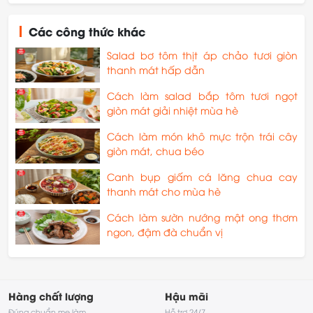
Các công thức khác
Salad bơ tôm thịt áp chảo tươi giòn
thanh mát hấp dẫn
Cách làm salad bắp tôm tươi ngọt
giòn mát giải nhiệt mùa hè
Cách làm món khô mực trộn trái cây
giòn mát, chua béo
Canh bụp giấm cá lăng chua cay
thanh mát cho mùa hè
Cách làm sườn nướng mật ong thơm
ngon, đậm đà chuẩn vị
Hàng chất lượng
Hậu mãi
Đúng chuẩn mẹ làm
Hỗ trợ 24/7