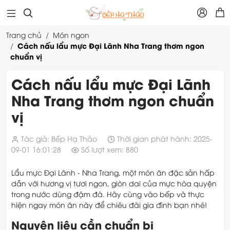



Trang chủ
Món ngon
Cách nấu lẩu mực Đại Lãnh Nha Trang thơm ngon
chuẩn vị
Cách nấu lẩu mực Đại Lãnh
Nha Trang thơm ngon chuẩn
vị
Tác giả: Bếp Hạ Thảo
Thời gian phát hành: 2025-
09-01 16:01:28
Số lượt xem: 880
Lẩu mực Đại Lãnh - Nha Trang, một món ăn đặc sản hấp
dẫn với hương vị tươi ngon, giòn dai của mực hòa quyện
trong nước dùng đậm đà. Hãy cùng vào bếp và thực
hiện ngay món ăn này để chiêu đãi gia đình bạn nhé!
Nguyên liệu cần chuẩn bị