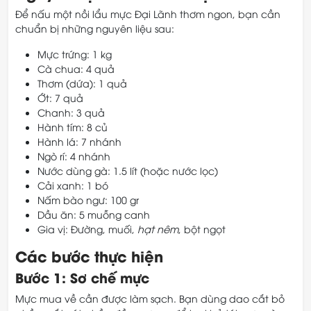
Để nấu một nồi lẩu mực Đại Lãnh thơm ngon, bạn cần
chuẩn bị những nguyên liệu sau:
Mực trứng: 1 kg
Cà chua: 4 quả
Thơm (dứa): 1 quả
Ớt: 7 quả
Chanh: 3 quả
Hành tím: 8 củ
Hành lá: 7 nhánh
Ngò rí: 4 nhánh
Nước dùng gà: 1.5 lít (hoặc nước lọc)
Cải xanh: 1 bó
Nấm bào ngư: 100 gr
Dầu ăn: 5 muỗng canh
Gia vị: Đường, muối,
hạt nêm
, bột ngọt
Các bước thực hiện
Bước 1: Sơ chế mực
Mực mua về cần được làm sạch. Bạn dùng dao cắt bỏ