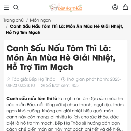



Trang chủ
Món ngon
Canh Sấu Nấu Tôm Thì Là: Món Ăn Mùa Hè Giải Nhiệt,
Hỗ Trợ Tim Mạch
Canh Sấu Nấu Tôm Thì Là:
Món Ăn Mùa Hè Giải Nhiệt,
Hỗ Trợ Tim Mạch
Tác giả: Bếp Hạ Thảo
Thời gian phát hành: 2025-
08-23 02:28:10
Số lượt xem: 455
Canh sấu nấu tôm thì là
là một món ăn đặc sản mùa hè
của miền Bắc, nổi tiếng với vị chua thanh, ngọt dịu, thơm
ngon khó cưỡng. Không chỉ giải nhiệt hiệu quả, món
canh này còn mang lại nhiều lợi ích cho sức khỏe, đặc
biệt là hỗ trợ tim mạch. Bếp Hạ Thảo sẽ hướng dẫn bạn
cách chế biến món ăn này một cách chi tiết và dễ hiểu.