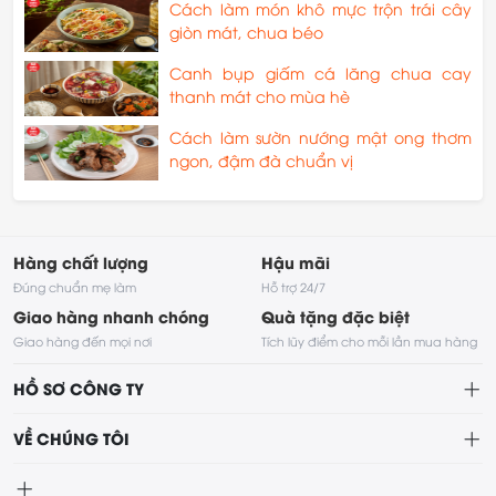
Cách làm món khô mực trộn trái cây
giòn mát, chua béo
Canh bụp giấm cá lăng chua cay
thanh mát cho mùa hè
Cách làm sườn nướng mật ong thơm
ngon, đậm đà chuẩn vị
Hàng chất lượng
Hậu mãi
Đúng chuẩn mẹ làm
Hỗ trợ 24/7
Giao hàng nhanh chóng
Quà tặng đặc biệt
Giao hàng đến mọi nơi
Tích lũy điểm cho mỗi lần mua hàng
HỒ SƠ CÔNG TY
VỀ CHÚNG TÔI
Về chúng tôi