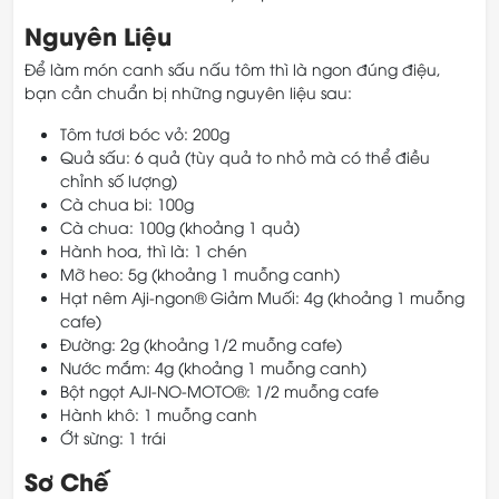
Nguyên Liệu
Để làm món canh sấu nấu tôm thì là ngon đúng điệu,
bạn cần chuẩn bị những nguyên liệu sau:
Tôm tươi bóc vỏ: 200g
Quả sấu: 6 quả (tùy quả to nhỏ mà có thể điều
chỉnh số lượng)
Cà chua bi: 100g
Cà chua: 100g (khoảng 1 quả)
Hành hoa, thì là: 1 chén
Mỡ heo: 5g (khoảng 1 muỗng canh)
Hạt nêm Aji-ngon® Giảm Muối: 4g (khoảng 1 muỗng
cafe)
Đường: 2g (khoảng 1/2 muỗng cafe)
Nước mắm: 4g (khoảng 1 muỗng canh)
Bột ngọt AJI-NO-MOTO®: 1/2 muỗng cafe
Hành khô: 1 muỗng canh
Ớt sừng: 1 trái
Sơ Chế