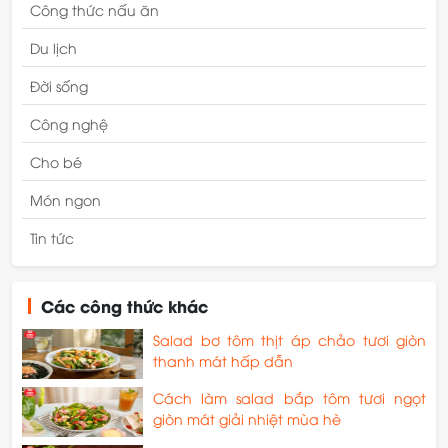
Công thức nấu ăn
Du lịch
Đời sống
Công nghệ
Cho bé
Món ngon
Tin tức
Các công thức khác
Salad bơ tôm thịt áp chảo tươi giòn
thanh mát hấp dẫn
Cách làm salad bắp tôm tươi ngọt
giòn mát giải nhiệt mùa hè