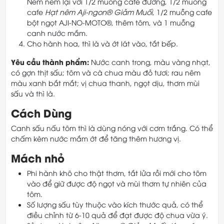
Nêm nếm lại với 1/2 muỗng cafe đường, 1/2 muỗng
cafe
Hạt nêm Aji-ngon® Giảm Muối
, 1/2 muỗng cafe
bột ngọt AJI-NO-MOTO®, thêm tôm, và 1 muỗng
canh nước mắm.
Cho hành hoa, thì là và ớt lát vào, tắt bếp.
Yêu cầu thành phẩm:
Nước canh trong, màu vàng nhạt,
có gợn thịt sấu; tôm và cà chua màu đỏ tươi; rau nêm
màu xanh bắt mắt; vị chua thanh, ngọt dịu, thơm mùi
sấu và thì là.
Cách Dùng
Canh sấu nấu tôm thì là dùng nóng với cơm trắng. Có thể
chấm kèm nước mắm ớt để tăng thêm hương vị.
Mách nhỏ
Phi hành khô cho thật thơm, tắt lửa rồi mới cho tôm
vào để giữ được độ ngọt và mùi thơm tự nhiên của
tôm.
Số lượng sấu tùy thuộc vào kích thước quả, có thể
điều chỉnh từ 6-10 quả để đạt được độ chua vừa ý.