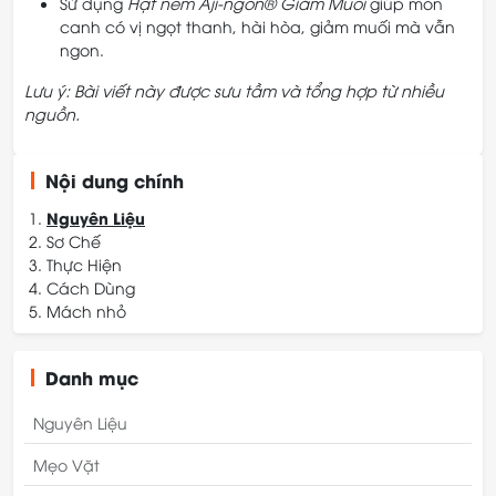
Sử dụng
Hạt nêm Aji-ngon® Giảm Muối
giúp món
canh có vị ngọt thanh, hài hòa, giảm muối mà vẫn
ngon.
Lưu ý: Bài viết này được sưu tầm và tổng hợp từ nhiều
nguồn.
Nội dung chính
Nguyên Liệu
Sơ Chế
Thực Hiện
Cách Dùng
Mách nhỏ
Danh mục
Nguyên Liệu
Mẹo Vặt