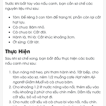
Trước khi bắt tay vào nấu canh, bạn cần sơ chế các
nguyên liệu như sau:
Tôm: Để riêng 3 con tôm để trang trí, phần còn lại cắt
hạt lựu.
Cà chua: Băm nhỏ.
Cà chua bi: Cắt đôi.
Hành lá, thì là: Cắt khúc khoảng 3cm.
Ớt sừng: Cắt lát.
Thực Hiện
Sau khi sơ chế xong, bạn bắt đầu thực hiện các bước
nấu canh như sau:
Đun nóng mỡ heo, phi thơm hành khô. Tắt bếp, cho
tôm vào xào sơ, nêm 1/2 muỗng cafe
Hạt nêm Aji-
ngon® Giảm Muối
và cà chua băm.
Cho khoảng 1.2 lít nước nóng vào nồi, thêm sấu vào
nấu khoảng 2 phút cho sấu chín mềm. Dầm lấy nước
cốt sấu, bỏ vỏ và hạt đi.
Cho nước cốt sấu và cà chua bi vào nồi, nấu chín.