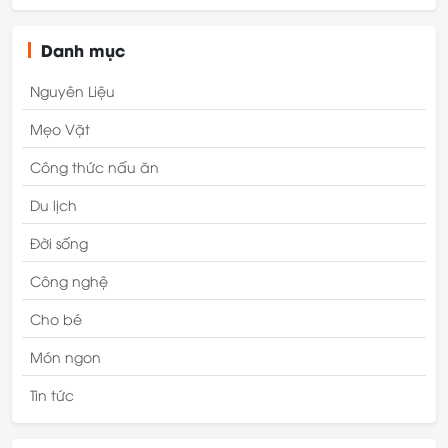
Bước 1: Sơ chế nguyên liệu
Bước 2: Xào thịt ba rọi
Danh mục
Bước 3: Rim mắm ruốc
Bước 4: Thành phẩm
Nguyên Liệu
Mẹo Vặt
Công thức nấu ăn
Du lịch
Đời sống
Công nghệ
Cho bé
Món ngon
Tin tức