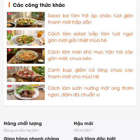
Các công thức khác
Salad bơ tôm thịt áp chảo tươi giòn
thanh mát hấp dẫn
Cách làm salad bắp tôm tươi ngọt
giòn mát giải nhiệt mùa hè
Cách làm món khô mực trộn trái cây
giòn mát, chua béo
Canh bụp giấm cá lăng chua cay
thanh mát cho mùa hè
Cách làm sườn nướng mật ong thơm
ngon, đậm đà chuẩn vị
Hàng chất lượng
Hậu mãi
Đúng chuẩn mẹ làm
Hỗ trợ 24/7
Giao hàng nhanh chóng
Quà tặng đặc biệt