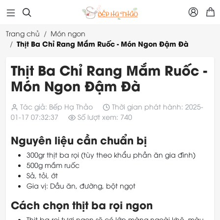



Trang chủ
Món ngon
Thịt Ba Chỉ Rang Mắm Ruốc - Món Ngon Đậm Đà
Thịt Ba Chỉ Rang Mắm Ruốc -
Món Ngon Đậm Đà
Tác giả: Bếp Hạ Thảo
Thời gian phát hành: 2025-
01-17 07:32:37
Số lượt xem: 740
Nguyên liệu cần chuẩn bị
300gr thịt ba rọi (tùy theo khẩu phần ăn gia đình)
500g mắm ruốc
Sả, tỏi, ớt
Gia vị: Dầu ăn, đường, bột ngọt
Cách chọn thịt ba rọi ngon
Thịt ba rọi tươi ngon sẽ có lớp màng ngoài khô, màu