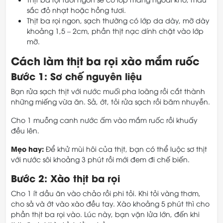
sắc đỏ nhạt hoặc hồng tươi.
Thịt ba rọi ngon, sạch thường có lớp da dày, mỡ dày
khoảng 1,5 – 2cm, phần thịt nạc dính chặt vào lớp
mỡ.
Cách làm thịt ba rọi xào mắm ruốc
Bước 1: Sơ chế nguyên liệu
Bạn rửa sạch thịt với nước muối pha loãng rồi cắt thành
những miếng vừa ăn. Sả, ớt, tỏi rửa sạch rồi băm nhuyễn.
Cho 1 muỗng canh nước ấm vào mắm ruốc rồi khuấy
đều lên.
Mẹo hay:
Để khử mùi hôi của thịt, bạn có thể luộc sơ thịt
với nước sôi khoảng 3 phút rồi mới đem đi chế biến.
Bước 2: Xào thịt ba rọi
Cho 1 ít dầu ăn vào chảo rồi phi tỏi. Khi tỏi vàng thơm,
cho sả và ớt vào xào đều tay. Xào khoảng 5 phút thì cho
phần thịt ba rọi vào. Lúc này, bạn vặn lửa lớn, đến khi