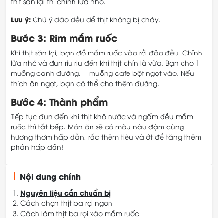
thịt săn lại thì chỉnh lửa nhỏ.
Lưu ý:
Chú ý đảo đều để thịt không bị cháy.
Bước 3: Rim mắm ruốc
Khi thịt săn lại, bạn đổ mắm ruốc vào rồi đảo đều. Chỉnh
lửa nhỏ và đun riu riu đến khi thịt chín là vừa. Bạn cho 1
muỗng canh đường, ½ muỗng cafe bột ngọt vào. Nếu
thích ăn ngọt, bạn có thể cho thêm đường.
Bước 4: Thành phẩm
Tiếp tục đun đến khi thịt khô nước và ngấm đều mắm
ruốc thì tắt bếp. Món ăn sẽ có màu nâu đậm cùng
hương thơm hấp dẫn, rắc thêm tiêu và ớt để tăng thêm
phần hấp dẫn!
Nội dung chính
Nguyên liệu cần chuẩn bị
Cách chọn thịt ba rọi ngon
Cách làm thịt ba rọi xào mắm ruốc